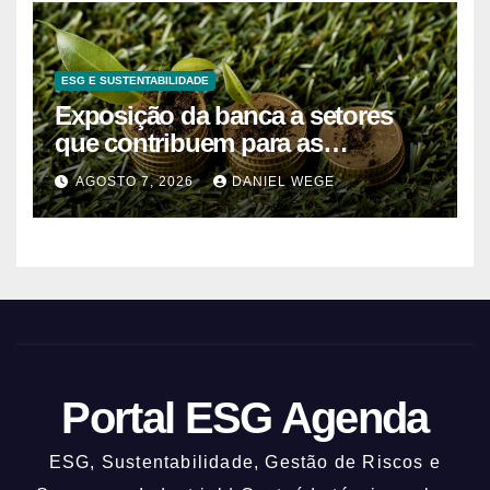
ESG E SUSTENTABILIDADE
Exposição da banca a setores
que contribuem para as
alterações climáticas mantém-se
AGOSTO 7, 2026
DANIEL WEGE
nos 62%
Portal ESG Agenda
ESG, Sustentabilidade, Gestão de Riscos e