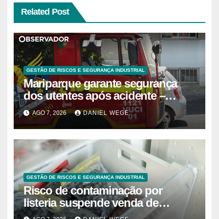
Related Post
GESTÃO DE RISCOS E SEGURANÇA INDUSTRIAL
Mariparque garante segurança
dos utentes após acidente –
Observador
AGO 7, 2026
DANIEL WEGE
GESTÃO DE RISCOS E SEGURANÇA INDUSTRIAL
Risco de contaminação por
listeria suspende venda de
mirtilos em fábricas da América