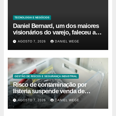
TECNOLOGIA E NEGÓCIOS
Daniel Bernard, um dos maiores
visionários do varejo, faleceu aos
80 anos – Sincovaga Notícias
AGOSTO 7, 2026
DANIEL WEGE
GESTÃO DE RISCOS E SEGURANÇA INDUSTRIAL
Risco de contaminação por
listeria suspende venda de
mirtilos em fábricas da América
AGOSTO 7, 2026
DANIEL WEGE
do Norte – Mix Vale