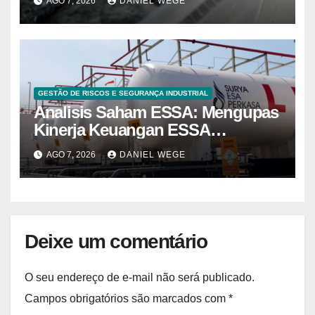
AGO 7, 2026
DANIEL WEGE
do Norte – Mix Vale
GESTÃO DE RISCOS E SEGURANÇA INDUSTRIAL
Analisis Saham ESSA: Mengupas
Kinerja Keuangan ESSA
Semester I 2026
AGO 7, 2026
DANIEL WEGE
Deixe um comentário
O seu endereço de e-mail não será publicado.
Campos obrigatórios são marcados com
*