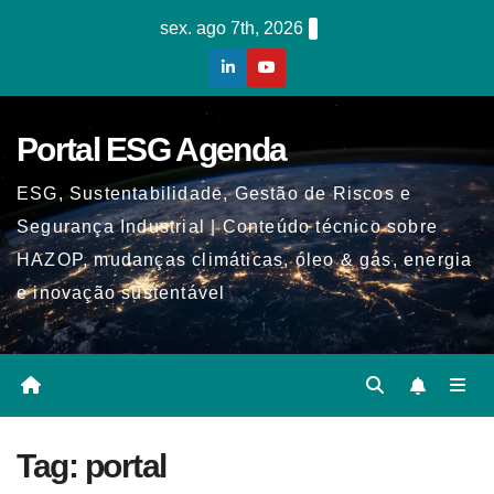
Skip
sex. ago 7th, 2026
to
content
Portal ESG Agenda
ESG, Sustentabilidade, Gestão de Riscos e
Segurança Industrial | Conteúdo técnico sobre
HAZOP, mudanças climáticas, óleo & gás, energia
e inovação sustentável
Tag:
portal