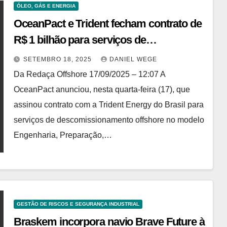
ÓLEO, GÁS E ENERGIA
OceanPact e Trident fecham contrato de
R$ 1 bilhão para serviços de
descomissionamento
SETEMBRO 18, 2025
DANIEL WEGE
Da Redaça Offshore 17/09/2025 – 12:07 A
OceanPact anunciou, nesta quarta-feira (17), que
assinou contrato com a Trident Energy do Brasil para
serviços de descomissionamento offshore no modelo
Engenharia, Preparação,…
GESTÃO DE RISCOS E SEGURANÇA INDUSTRIAL
Braskem incorpora navio Brave Future à