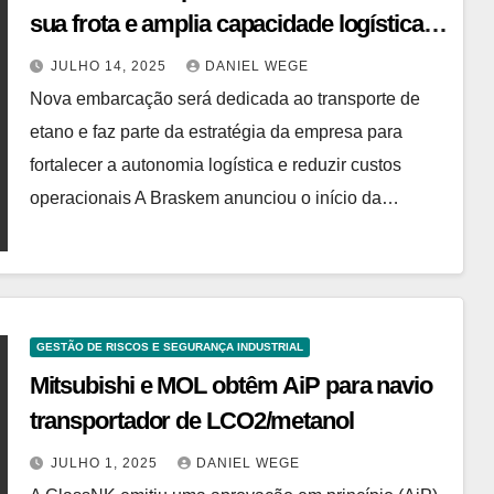
sua frota e amplia capacidade logística
para rotas entre EUA, México e Brasil
JULHO 14, 2025
DANIEL WEGE
Nova embarcação será dedicada ao transporte de
etano e faz parte da estratégia da empresa para
fortalecer a autonomia logística e reduzir custos
operacionais A Braskem anunciou o início da…
GESTÃO DE RISCOS E SEGURANÇA INDUSTRIAL
Mitsubishi e MOL obtêm AiP para navio
transportador de LCO2/metanol
JULHO 1, 2025
DANIEL WEGE