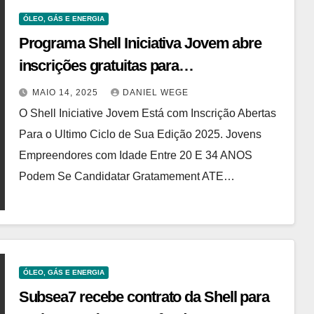
ÓLEO, GÁS E ENERGIA
Programa Shell Iniciativa Jovem abre
inscrições gratuitas para
empreendedores do Sudeste até 1º de
MAIO 14, 2025
DANIEL WEGE
junho
O Shell Iniciative Jovem Está com Inscrição Abertas
Para o Ultimo Ciclo de Sua Edição 2025. Jovens
Empreendores com Idade Entre 20 E 34 ANOS
Podem Se Candidatar Gratamement ATE…
ÓLEO, GÁS E ENERGIA
Subsea7 recebe contrato da Shell para