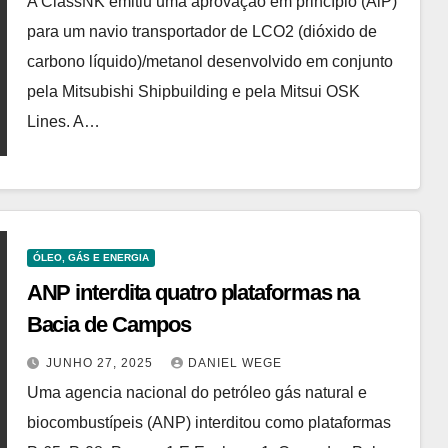
A ClassNK emitiu uma aprovação em princípio (AiP)
para um navio transportador de LCO2 (dióxido de
carbono líquido)/metanol desenvolvido em conjunto
pela Mitsubishi Shipbuilding e pela Mitsui OSK
Lines. A…
ÓLEO, GÁS E ENERGIA
ANP interdita quatro plataformas na
Bacia de Campos
JUNHO 27, 2025
DANIEL WEGE
Uma agencia nacional do petróleo gás natural e
biocombustípeis (ANP) interditou como plataformas