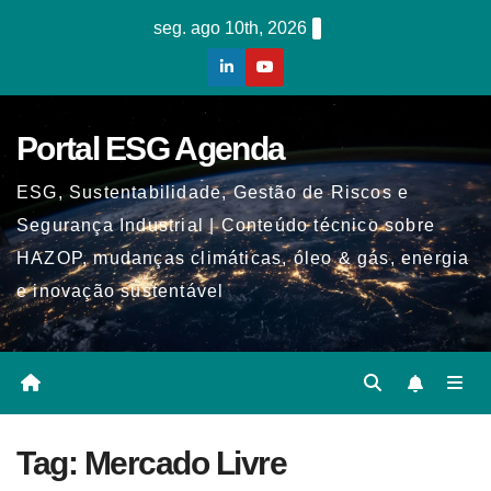
Skip
seg. ago 10th, 2026
to
content
Portal ESG Agenda
ESG, Sustentabilidade, Gestão de Riscos e
Segurança Industrial | Conteúdo técnico sobre
HAZOP, mudanças climáticas, óleo & gás, energia
e inovação sustentável
Tag:
Mercado Livre