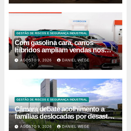
GESTÃO DE RISCOS E SEGURANÇA INDUSTRIAL
Com gasolina cara, carros
híbridos ampliam vendas nos
EUA – 09/08/2026 – Economia
AGOSTO 9, 2026
DANIEL WEGE
GESTÃO DE RISCOS E SEGURANÇA INDUSTRIAL
Câmara debate acolhimento a
famílias deslocadas por desastre
climático
AGOSTO 9, 2026
DANIEL WEGE