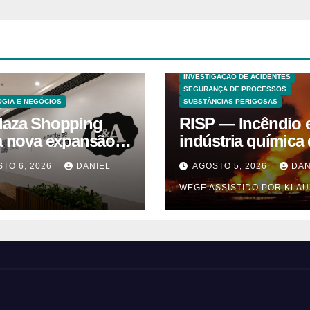
ANALISES TECNICAS
EXPLOSÕES
HAZOP E ANÁLISE DE RISCO
INVESTIGAÇÃO DE ACIDENTES
SEGURANÇA DE PROCESSOS
GIA E NEGÓCIOS
SUBSTÂNCIAS PERIGOSAS
laza Shopping
RISP — Incêndio
ia nova expansão
indústria química
a chegada de
solventes em
TO 6, 2026
DANIEL
AGOSTO 5, 2026
DAN
des marcas e
Itaquaquecetuba/
WEGE ASSISTIDO POR KLAU
guração de
(UNIQUIMA/Quem
o infantil – Dicas
pital