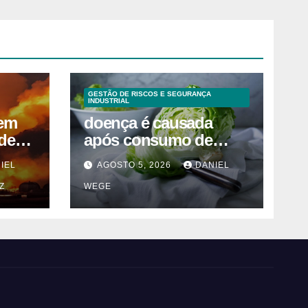
GESTÃO DE RISCOS E SEGURANÇA
INDUSTRIAL
 em
doença é causada
 de
após consumo de
alface contaminada
IEL
AGOSTO 5, 2026
DANIEL
SP
Z
WEGE
a)