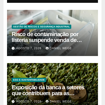
GESTÃO DE RISCOS E SEGURANÇA INDUSTRIAL
Risco de contaminação por
listeria suspende venda de
mirtilos em fábricas da América
AGOSTO 7, 2026
DANIEL WEGE
do Norte – Mix Vale
ESG E SUSTENTABILIDADE
Exposição da banca a setores
que contribuem para as
alterações climáticas mantém-se
AGOSTO 7, 2026
DANIEL WEGE
nos 62%