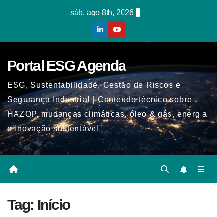
Skip
sáb. ago 8th, 2026
to
content
Portal ESG Agenda
ESG, Sustentabilidade, Gestão de Riscos e
Segurança Industrial | Conteúdo técnico sobre
HAZOP, mudanças climáticas, óleo & gás, energia
e inovação sustentável
Tag:
Início