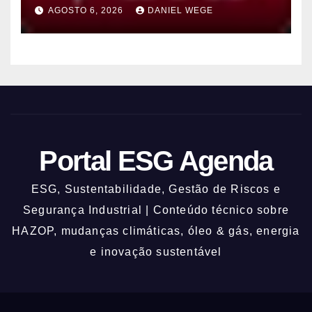
conta de efeitos meteorológicos
AGOSTO 6, 2026
DANIEL WEGE
previstos até domingo (9)
Portal ESG Agenda
ESG, Sustentabilidade, Gestão de Riscos e
Segurança Industrial | Conteúdo técnico sobre
HAZOP, mudanças climáticas, óleo & gás, energia
e inovação sustentável