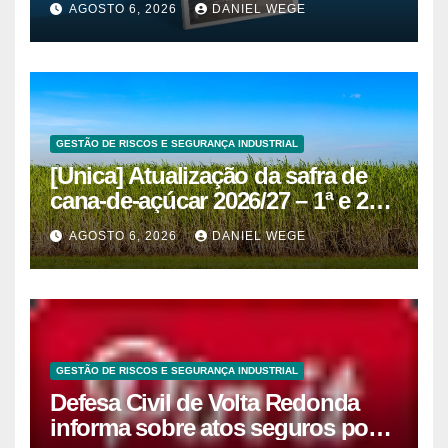
AGOSTO 6, 2026
DANIEL WEGE
GESTÃO DE RISCOS E SEGURANÇA INDUSTRIAL
[Unica] Atualização da safra de
cana-de-açúcar 2026/27 – 1ª e 2ª
quinzenas de junho
AGOSTO 6, 2026
DANIEL WEGE
GESTÃO DE RISCOS E SEGURANÇA INDUSTRIAL
Defesa Civil de Volta Redonda
informa sobre atos seguros por