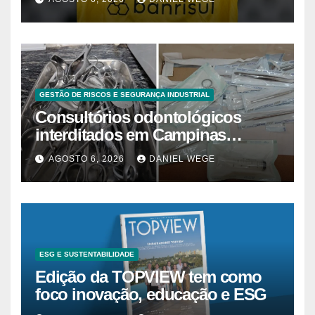
GESTÃO DE RISCOS E SEGURANÇA INDUSTRIAL
Consultórios odontológicos
interditados em Campinas
superam 2025
AGOSTO 6, 2026
DANIEL WEGE
ESG E SUSTENTABILIDADE
Edição da TOPVIEW tem como
foco inovação, educação e ESG