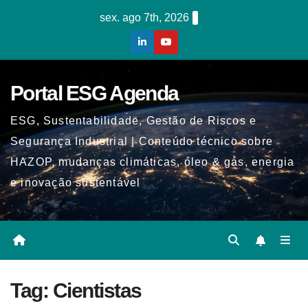
Skip
sex. ago 7th, 2026
to
content
Portal ESG Agenda
ESG, Sustentabilidade, Gestão de Riscos e
Segurança Industrial | Conteúdo técnico sobre
HAZOP, mudanças climáticas, óleo & gás, energia
e inovação sustentável
Tag:
Cientistas