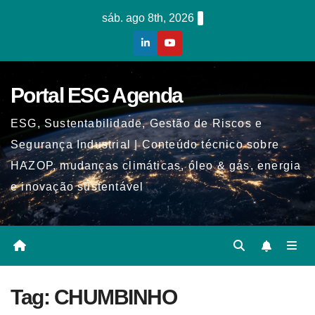
Skip
sáb. ago 8th, 2026
to
content
Portal ESG Agenda
ESG, Sustentabilidade, Gestão de Riscos e
Segurança Industrial | Conteúdo técnico sobre
HAZOP, mudanças climáticas, óleo & gás, energia
e inovação sustentável
Tag:
CHUMBINHO