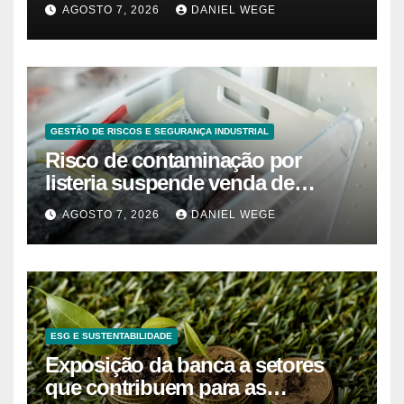
80 anos – Sincovaga Notícias
AGOSTO 7, 2026
DANIEL WEGE
GESTÃO DE RISCOS E SEGURANÇA INDUSTRIAL
Risco de contaminação por
listeria suspende venda de
mirtilos em fábricas da América
AGOSTO 7, 2026
DANIEL WEGE
do Norte – Mix Vale
ESG E SUSTENTABILIDADE
Exposição da banca a setores
que contribuem para as