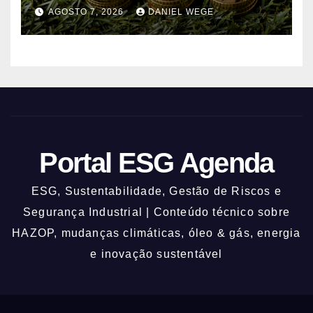
alterações climáticas mantém-se
AGOSTO 7, 2026
DANIEL WEGE
nos 62%
Portal ESG Agenda
ESG, Sustentabilidade, Gestão de Riscos e
Segurança Industrial | Conteúdo técnico sobre
HAZOP, mudanças climáticas, óleo & gás, energia
e inovação sustentável