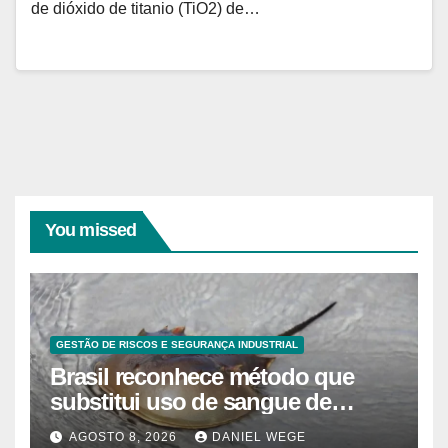
de dióxido de titanio (TiO2) de…
You missed
GESTÃO DE RISCOS E SEGURANÇA INDUSTRIAL
Brasil reconhece método que
substitui uso de sangue de
caranguejo-ferradura em testes
AGOSTO 8, 2026
DANIEL WEGE