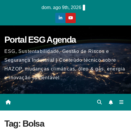
Skip
dom. ago 9th, 2026
to
content
Portal ESG Agenda
ESG, Sustentabilidade, Gestão de Riscos e
Segurança Industrial | Conteúdo técnico sobre
HAZOP, mudanças climáticas, óleo & gás, energia
e inovação sustentável
Tag:
Bolsa