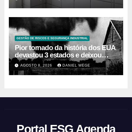
GESTÃO DE RISCOS E SEGURANÇA INDUSTRIAL
Pior tornado da história dos EUA
devastou 3 estados e deixou
centenas de mortos
AGOSTO 8, 2026
DANIEL WEGE
Portal ESG Agenda