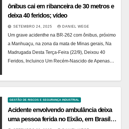
ônibus cai em ribanceira de 30 metros e
deixa 40 feridos; vídeo
SETEMBRO 24, 2025
DANIEL WEGE
Um grave acidenthe na BR-262 com ônibus, próximo
a Manhuaçu, na zona da mata de Minas gerais, Na
Madrugada Desta Terça-Feira (22/9), Deixou 40
Feridos, Incluinco Um Recém-Nascido de Apenas…
GESTÃO DE RISCOS E SEGURANÇA INDUSTRIAL
Acidente envolvendo ambulância deixa
uma pessoa ferida no Eixão, em Brasília
– Noticias R7