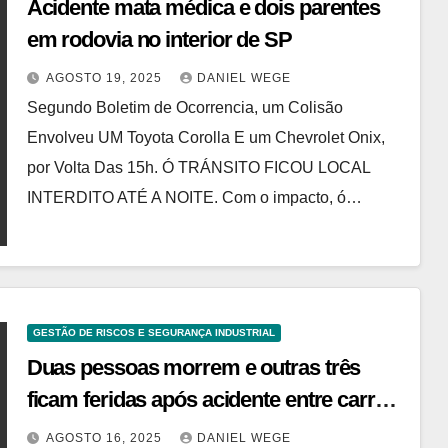
Acidente mata médica e dois parentes
em rodovia no interior de SP
AGOSTO 19, 2025
DANIEL WEGE
Segundo Boletim de Ocorrencia, um Colisão
Envolveu UM Toyota Corolla E um Chevrolet Onix,
por Volta Das 15h. Ó TRÁNSITO FICOU LOCAL
INTERDITO ATÉ A NOITE. Com o impacto, ó…
GESTÃO DE RISCOS E SEGURANÇA INDUSTRIAL
Duas pessoas morrem e outras três
ficam feridas após acidente entre carros
na Tijuca – Noticias R7
AGOSTO 16, 2025
DANIEL WEGE