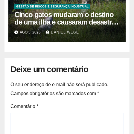
GESTÃO DE RISCOS E SEGURANÇA INDUSTRIAL
Cinco gatos mudaram o destino
de uma ilha e causaram desastre
ambiental de R$ 127 milhões
AGO 5, 2026
DANIEL WEGE
Deixe um comentário
O seu endereço de e-mail não será publicado.
Campos obrigatórios são marcados com
*
Comentário
*