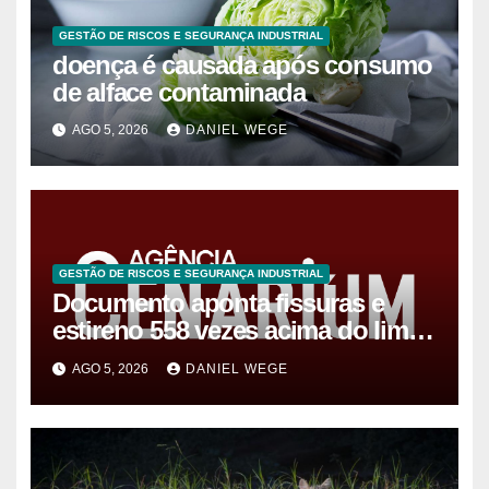
GESTÃO DE RISCOS E SEGURANÇA INDUSTRIAL
doença é causada após consumo
de alface contaminada
AGO 5, 2026
DANIEL WEGE
GESTÃO DE RISCOS E SEGURANÇA INDUSTRIAL
Documento aponta fissuras e
estireno 558 vezes acima do limite
após vazamento em Manaus
AGO 5, 2026
DANIEL WEGE