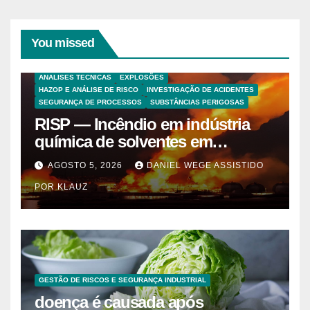
You missed
ANALISES TECNICAS
EXPLOSÕES
HAZOP E ANÁLISE DE RISCO
INVESTIGAÇÃO DE ACIDENTES
SEGURANÇA DE PROCESSOS
SUBSTÂNCIAS PERIGOSAS
RISP — Incêndio em indústria
química de solventes em
Itaquaquecetuba/SP
AGOSTO 5, 2026
DANIEL WEGE ASSISTIDO
(UNIQUIMA/Quema)
POR KLAUZ
GESTÃO DE RISCOS E SEGURANÇA INDUSTRIAL
doença é causada após