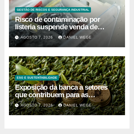
GESTÃO DE RISCOS E SEGURANÇA INDUSTRIAL
Risco de contaminação por
listeria suspende venda de
mirtilos em fábricas da América
AGOSTO 7, 2026
DANIEL WEGE
do Norte – Mix Vale
ESG E SUSTENTABILIDADE
Exposição da banca a setores
que contribuem para as
alterações climáticas mantém-se
AGOSTO 7, 2026
DANIEL WEGE
nos 62%