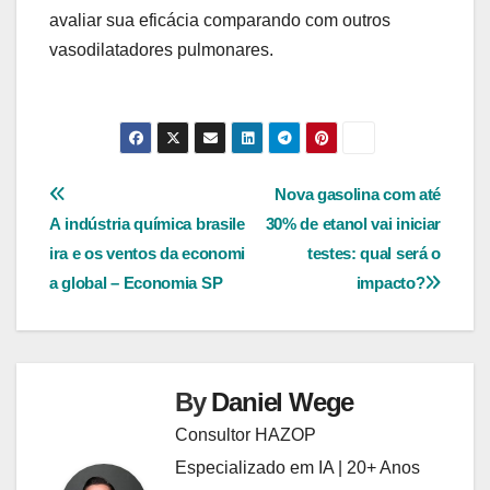
avaliar sua eficácia comparando com outros
vasodilatadores pulmonares.
Navegação
Nova gasolina com até
A indústria química brasile
30% de etanol vai iniciar
de
ira e os ventos da economi
testes: qual será o
Post
a global – Economia SP
impacto?
By
Daniel Wege
Consultor HAZOP
Especializado em IA | 20+ Anos