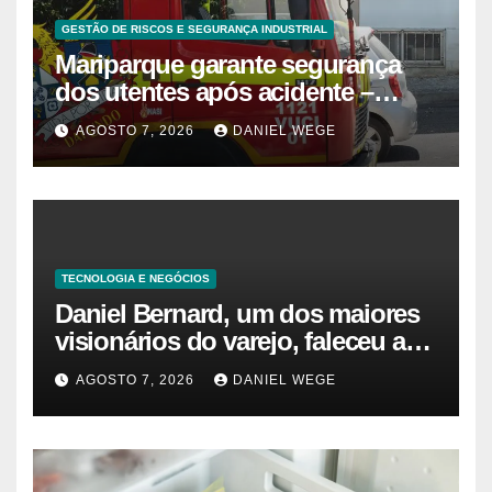
GESTÃO DE RISCOS E SEGURANÇA INDUSTRIAL
Mariparque garante segurança
dos utentes após acidente –
Observador
AGOSTO 7, 2026
DANIEL WEGE
TECNOLOGIA E NEGÓCIOS
Daniel Bernard, um dos maiores
visionários do varejo, faleceu aos
80 anos – Sincovaga Notícias
AGOSTO 7, 2026
DANIEL WEGE