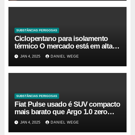
SUBSTÂNCIAS PERIGOSAS
Ciclopentano para isolamento
térmico O mercado está em alta
agora. Vamos entender o
JAN 4, 2025
DANIEL WEGE
tamanho do mercado, a
participação e a previsão até 2032
– Cambada de Críticos
SUBSTÂNCIAS PERIGOSAS
Fiat Pulse usado é SUV compacto
mais barato que Argo 1.0 zero
quilômetro
JAN 4, 2025
DANIEL WEGE