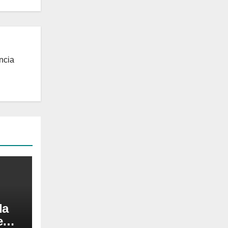
ncia
da
aem