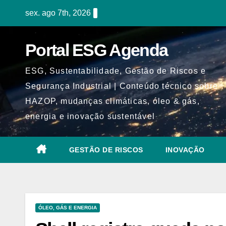
Skip
sex. ago 7th, 2026
to
content
Portal ESG Agenda
ESG, Sustentabilidade, Gestão de Riscos e
Segurança Industrial | Conteúdo técnico sobre
HAZOP, mudanças climáticas, óleo & gás,
energia e inovação sustentável
GESTÃO DE RISCOS
INOVAÇÃO
ÓLEO, GÁS E ENERGIA