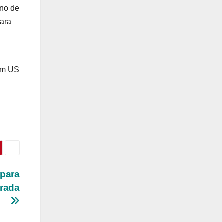
ano de
ara
Um US
para
rada