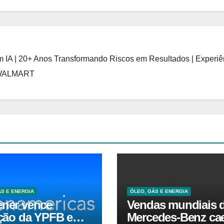
 IA | 20+ Anos Transformando Riscos em Resultados | Experiê
 WALMART
ÁS E ENERGIA
ÓLEO, GÁS E ENERGIA
ener vence
Vendas mundiais 
ação da YPFB e
Mercedes-Benz c