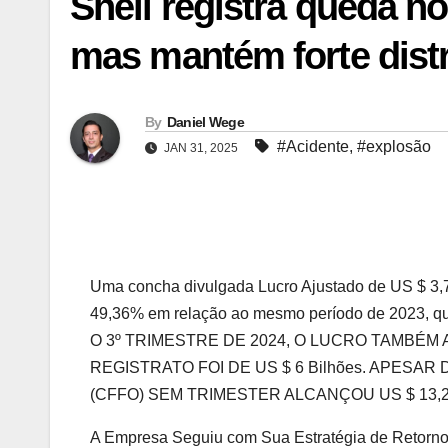
Shell registra queda no
mas mantém forte distr
By
Daniel Wege
#Acidente
,
#explosão
JAN 31, 2025
Uma concha divulgada Lucro Ajustado de US $ 3,7
49,36% em relação ao mesmo período de 2023,
O 3º TRIMESTRE DE 2024, O LUCRO TAMBÉ
REGISTRATO FOI DE US $ 6 Bilhões. APESA
(CFFO) SEM TRIMESTER ALCANÇOU US $ 13,2 Bi
A Empresa Seguiu com Sua Estratégia de Retorno