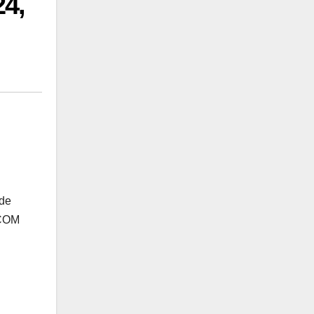
24,
 de
 COM