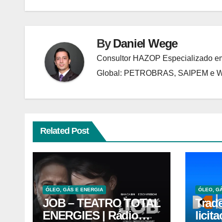
By
Daniel Wege
Consultor HAZOP Especializado em
Global: PETROBRAS, SAIPEM e
Related Post
ÓLEO, GÁS E ENERGIA
ÓLEO, G
JOB – TEATRO TOTAL
Trad
ENERGIES | Rádio
licit