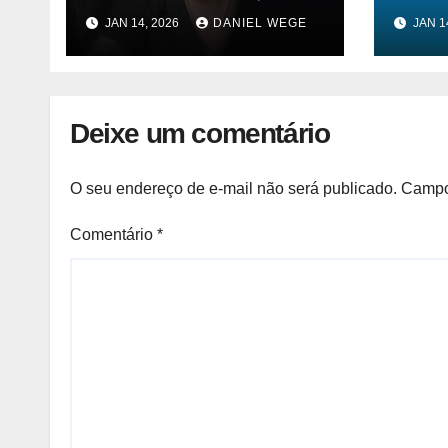
Nova Paradiso FM
assi
JAN 14, 2026
DANIEL WEGE
JAN 1
de s
natur
Deixe um comentário
O seu endereço de e-mail não será publicado.
Campo
Comentário
*