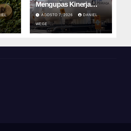
Mengupas Kinerja
s
Keuangan ESSA
IEL
AGOSTO 7, 2026
DANIEL
cas
Semester I 2026
WEGE
2%