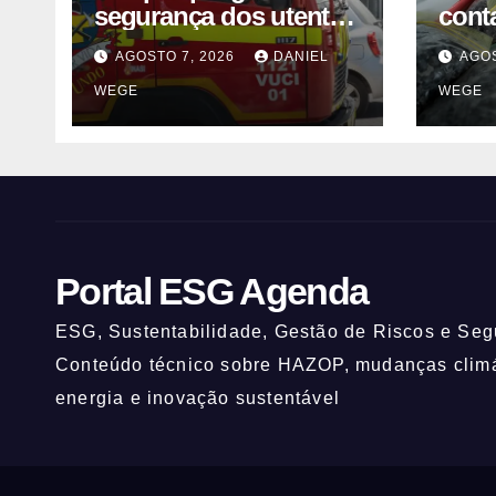
segurança dos utentes
cont
após acidente –
liste
AGOSTO 7, 2026
DANIEL
AGOS
Observador
vend
WEGE
WEGE
fábr
Norte
Portal ESG Agenda
ESG, Sustentabilidade, Gestão de Riscos e Segu
Conteúdo técnico sobre HAZOP, mudanças climát
energia e inovação sustentável