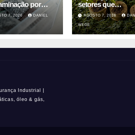
aminação por
setores que
ria suspende
contribuem para a
TO 7, 2026
DANIEL
AGOSTO 7, 2026
DAN
a de mirtilos em
alterações climáti
WEGE
icas da América do
mantém-se nos 6
 – Mix Vale
rança Industrial |
icas, óleo & gás,