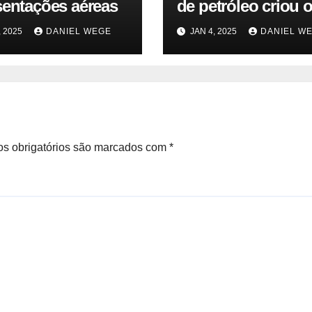
sentações aéreas
de petróleo criou o
da Terra. Agora, u
, 2025
DANIEL WEGE
JAN 4, 2025
DANIEL W
gasoduto pode rea
| Sustentabilidade
s obrigatórios são marcados com
*