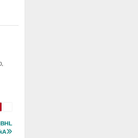
0,
_BHL
kA