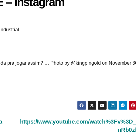
– Instagram
ndustrial
da pra jogar assim? … Photo by @kingpingold on November 3
a
https://www.youtube.com/watch%3Fv%3D
nRb0z