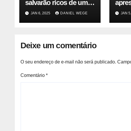
salvarão ricos de um
apre
desastre nuclear
JAN 6, 2025
DANIEL WEGE
JAN 5
Deixe um comentário
O seu endereço de e-mail não será publicado.
Campo
Comentário
*