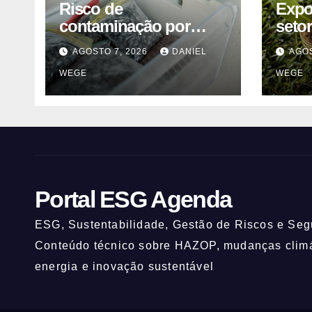
Risco de
Expo
contaminação por
seto
listeria suspende
cont
AGOSTO 7, 2026
DANIEL
AGOS
venda de mirtilos em
alter
WEGE
WEGE
fábricas da América do
mant
Norte – Mix Vale
Portal ESG Agenda
ESG, Sustentabilidade, Gestão de Riscos e Segu
Conteúdo técnico sobre HAZOP, mudanças climát
energia e inovação sustentável