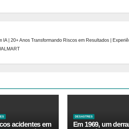
 IA | 20+ Anos Transformando Riscos em Resultados | Experiê
 WALMART
RES
DESASTRES
icos acidentes em
Em 1969, um derr