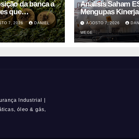
sição da banca a
Analisis Saham E
res que
Mengupas Kinerja
ribuem para as
Keuangan ESSA
TO 7, 2026
DANIEL
AGOSTO 7, 2026
DAN
ações climáticas
Semester I 2026
WEGE
ém-se nos 62%
rança Industrial |
icas, óleo & gás,