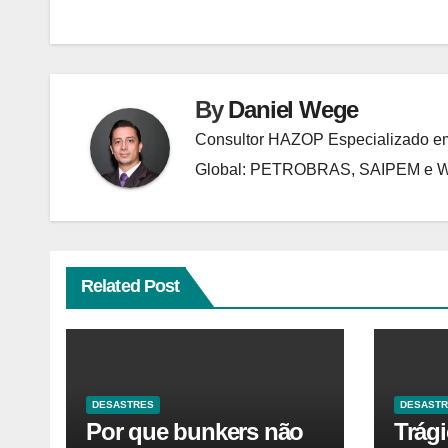
de
Post
By
Daniel Wege
Consultor HAZOP Especializado em
Global: PETROBRAS, SAIPEM e
Related Post
DESASTRES
DESAST
Por que bunkers não
Trág