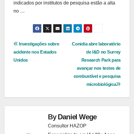
indicados por institutos de pesquisa estão a alta
no …
Navegação
Investigações sobre
Conidia abre laboratório
acidente nos Estados
de I&D no Surrey
de
Unidos
Research Park para
Post
avançar nos testes de
combustível e pesquisa
microbiológica
By
Daniel Wege
Consultor HAZOP