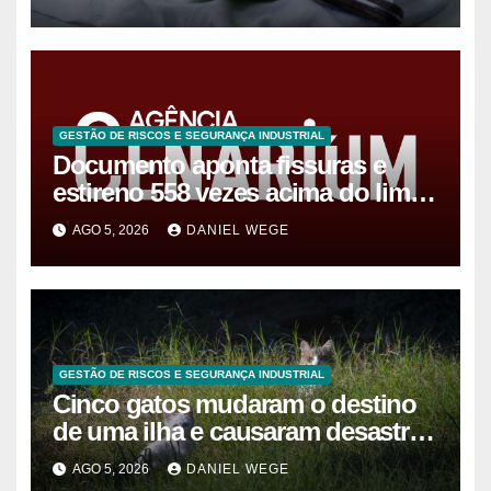
GESTÃO DE RISCOS E SEGURANÇA INDUSTRIAL
Documento aponta fissuras e
estireno 558 vezes acima do limite
após vazamento em Manaus
AGO 5, 2026
DANIEL WEGE
GESTÃO DE RISCOS E SEGURANÇA INDUSTRIAL
Cinco gatos mudaram o destino
de uma ilha e causaram desastre
ambiental de R$ 127 milhões
AGO 5, 2026
DANIEL WEGE