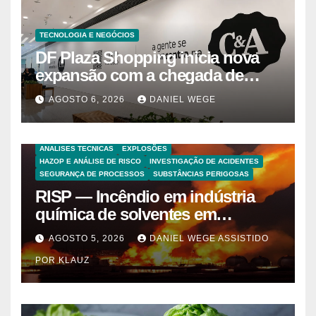
TECNOLOGIA E NEGÓCIOS
DF Plaza Shopping inicia nova
expansão com a chegada de
grandes marcas e inauguração
AGOSTO 6, 2026
DANIEL WEGE
de espaço infantil – Dicas da
Capital
ANALISES TECNICAS
EXPLOSÕES
HAZOP E ANÁLISE DE RISCO
INVESTIGAÇÃO DE ACIDENTES
SEGURANÇA DE PROCESSOS
SUBSTÂNCIAS PERIGOSAS
RISP — Incêndio em indústria
química de solventes em
Itaquaquecetuba/SP
AGOSTO 5, 2026
DANIEL WEGE ASSISTIDO
(UNIQUIMA/Quema)
POR KLAUZ