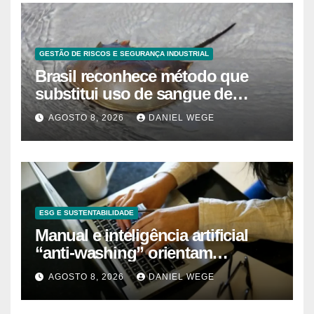
GESTÃO DE RISCOS E SEGURANÇA INDUSTRIAL
Brasil reconhece método que
substitui uso de sangue de
caranguejo-ferradura em testes
AGOSTO 8, 2026
DANIEL WEGE
farmacêuticos
ESG E SUSTENTABILIDADE
Manual e inteligência artificial
“anti-washing” orientam
empresas
AGOSTO 8, 2026
DANIEL WEGE