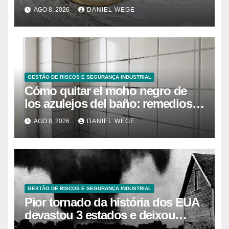
caranguejo-ferradura em testes
AGO 8, 2026
DANIEL WEGE
farmacêuticos
GESTÃO DE RISCOS E SEGURANÇA INDUSTRIAL
Cómo quitar el moho negro de
los azulejos del baño: remedios
caseros efectivos
AGO 8, 2026
DANIEL WEGE
GESTÃO DE RISCOS E SEGURANÇA INDUSTRIAL
Pior tornado da história dos EUA
devastou 3 estados e deixou
centenas de mortos