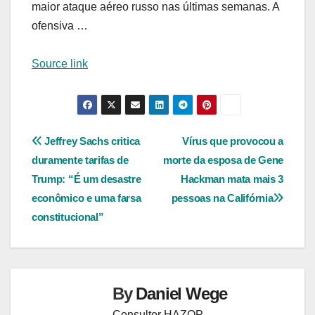
maior ataque aéreo russo nas últimas semanas. A
ofensiva …
Source link
Navegação
Jeffrey Sachs critica
Vírus que provocou a
duramente tarifas de
morte da esposa de Gene
de
Trump: “É um desastre
Hackman mata mais 3
Post
econômico e uma farsa
pessoas na Califórnia
constitucional”
By
Daniel Wege
Consultor HAZOP