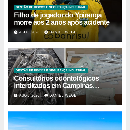
GESTÃO DE RISCOS E SEGURANÇA INDUSTRIAL
Filho de jogador do Ypiranga
morre aos 2 anos após acidente
AGO 6, 2026
DANIEL WEGE
GESTÃO DE RISCOS E SEGURANÇA INDUSTRIAL
Consultórios odontológicos
interditados em Campinas
superam 2025
AGO 6, 2026
DANIEL WEGE