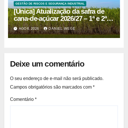
GESTÃO DE RISCOS E SEGURANÇA INDUSTRIAL
[Unica] Atualização da safra de
cana-de-açúcar 2026/27 – 1ª e 2ª
quinzenas de junho
AGO 6, 2026
DANIEL WEGE
Deixe um comentário
O seu endereço de e-mail não será publicado.
Campos obrigatórios são marcados com
*
Comentário
*