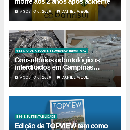
morre aos 2 anos após acidente
AGOSTO 6, 2026
DANIEL WEGE
GESTÃO DE RISCOS E SEGURANÇA INDUSTRIAL
Consultórios odontológicos
interditados em Campinas
superam 2025
AGOSTO 6, 2026
DANIEL WEGE
ESG E SUSTENTABILIDADE
Edição da TOPVIEW tem como