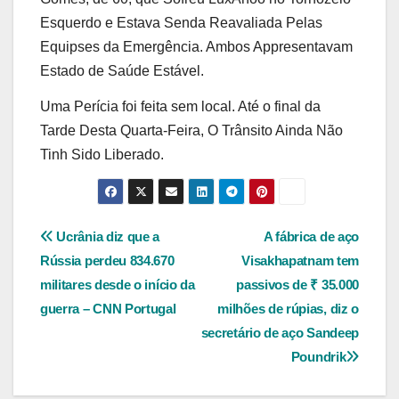
Esquerdo e Estava Senda Reavaliada Pelas
Equipses da Emergência. Ambos Appresentavam
Estado de Saúde Estável.
Uma Perícia foi feita sem local. Até o final da
Tarde Desta Quarta-Feira, O Trânsito Ainda Não
Tinh Sido Liberado.
Navegação
Ucrânia diz que a
A fábrica de aço
Rússia perdeu 834.670
Visakhapatnam tem
de
militares desde o início da
passivos de ₹ 35.000
Post
guerra – CNN Portugal
milhões de rúpias, diz o
secretário de aço Sandeep
Poundrik