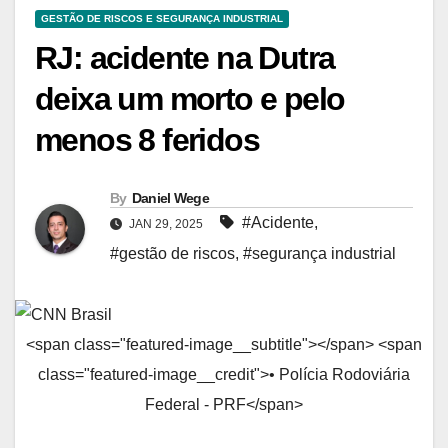
GESTÃO DE RISCOS E SEGURANÇA INDUSTRIAL
RJ: acidente na Dutra
deixa um morto e pelo
menos 8 feridos
By
Daniel Wege
#Acidente
,
JAN 29, 2025
#gestão de riscos
,
#segurança industrial
<span class="featured-image__subtitle"></span> <span
class="featured-image__credit">• Polícia Rodoviária
Federal - PRF</span>