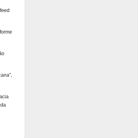
o
feed
nforme
ão
cana”,
acia
 da