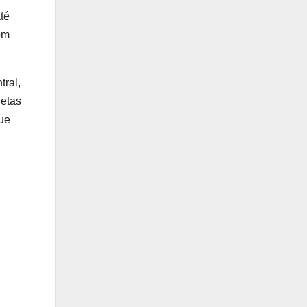
té
om
ral,
jetas
ue