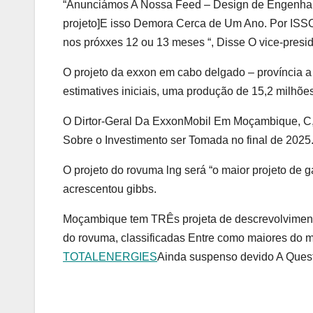
“Anunciámos A Nossa Feed – Design de Engenhar
projeto]E isso Demora Cerca de Um Ano. Por ISS
nos próxxes 12 ou 13 meses “, Disse O vice-presid
O projeto da exxon em cabo delgado – província a 
estimatives iniciais, uma produção de 15,2 milhõe
O Dirtor-Geral Da ExxonMobil Em Moçambique, C,
Sobre o Investimento ser Tomada no final de 2025
O projeto do rovuma lng será “o maior projeto de gás
acrescentou gibbs.
Moçambique tem TRÊs projeta de descrevolvimento
do rovuma, classificadas Entre como maiores do m
TOTALENERGIES
Ainda suspenso devido A Ques