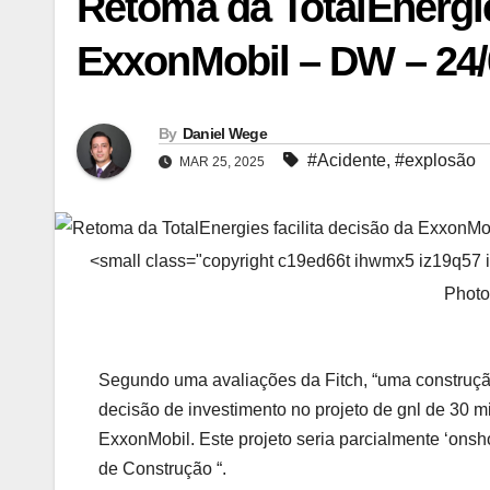
Retoma da TotalEnergie
ExxonMobil – DW – 24/
By
Daniel Wege
#Acidente
,
#explosão
MAR 25, 2025
<small class="copyright c19ed66t ihwmx5 iz19q57
Photo
Segundo uma avaliações da Fitch, “uma construção
decisão de investimento no projeto de gnl de 30 m
ExxonMobil. Este projeto seria parcialmente ‘ons
de Construção “.