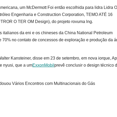
mericana, um McDermott Foi então escolhida para lidra Lidra 
tróleo Engenharia e Construction Corporation, TEMO ATÉ 16
 O TER OM Design), do projeto rovuma lng.
 italianos da eni e os chineses da China National Petroleum
e 70% no contato de concessos de exploração e produção da á
 Walter Kansteiner, disse em 23 de setembro, em nova iorque, A
e nyusi, que a um
ExxonMobil
prevê conclusir o design técnico 