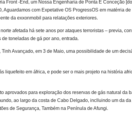
ia Front -End, um Nossa Engenharia de Ponta E Conceção [d
O, Aguardamos com Expetative OS ProgressOS em matérria de 
ente da exxonmobil para relatações exteriores.
norte afetada há sete anos por ataques terroristas – previa, co
s de toneladas de gá por ano, entrada.
 Tinh Avançado, em 3 de Maio, uma possibilidade de um decis
.
 liquefeito em áfrica, e pode ser o mais projeto na história afri
 aprovados para exploração dos reservas de gás natural da b
undo, ao largo da costa de Cabo Delgado, inclluindo um da da
tões de Segurança, Também na Penínula de Afungi.