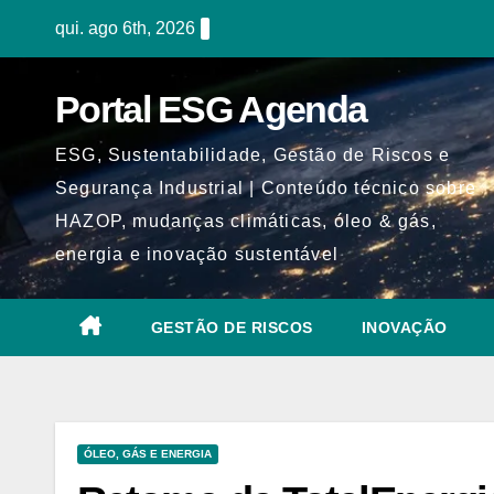
Skip
qui. ago 6th, 2026
to
content
Portal ESG Agenda
ESG, Sustentabilidade, Gestão de Riscos e
Segurança Industrial | Conteúdo técnico sobre
HAZOP, mudanças climáticas, óleo & gás,
energia e inovação sustentável
GESTÃO DE RISCOS
INOVAÇÃO
ÓLEO, GÁS E ENERGIA