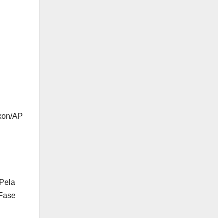
axon/AP
 Pela
 Fase