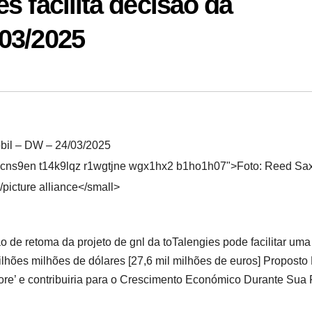
s facilita decisão da
03/2025
 icns9en t14k9lqz r1wgtjne wgx1hx2 b1ho1h07">Foto: Reed S
/picture alliance</small>
 de retoma da projeto de gnl da toTalengies pode facilitar uma
ilhões milhões de dólares [27,6 mil milhões de euros] Proposto
hore’ e contribuiria para o Crescimento Económico Durante Sua