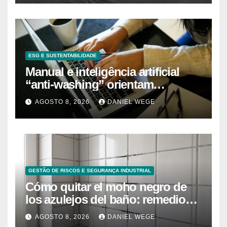
ESG E SUSTENTABILIDADE
Manual e inteligência artificial
“anti-washing” orientam
empresas
AGOSTO 8, 2026
DANIEL WEGE
GESTÃO DE RISCOS E SEGURANÇA INDUSTRIAL
Cómo quitar el moho negro de
los azulejos del baño: remedios
caseros efectivos
AGOSTO 8, 2026
DANIEL WEGE