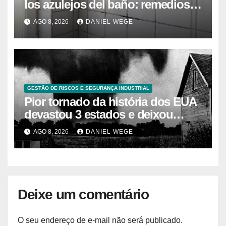
los azulejos del baño: remedios
caseros efectivos
AGO 8, 2026
DANIEL WEGE
GESTÃO DE RISCOS E SEGURANÇA INDUSTRIAL
Pior tornado da história dos EUA
devastou 3 estados e deixou
centenas de mortos
AGO 8, 2026
DANIEL WEGE
Deixe um comentário
O seu endereço de e-mail não será publicado.