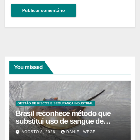
You missed
GESTÃO DE RISCOS E SEGURANÇA INDUSTRIAL
Brasil reconhece método que
substitui uso de sangue de
caranguejo-ferradura em testes
AGOSTO 8, 2026
DANIEL WEGE
farmacêuticos