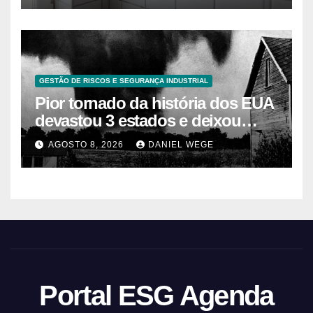
GESTÃO DE RISCOS E SEGURANÇA INDUSTRIAL
Pior tornado da história dos EUA
devastou 3 estados e deixou
centenas de mortos
AGOSTO 8, 2026
DANIEL WEGE
Portal ESG Agenda