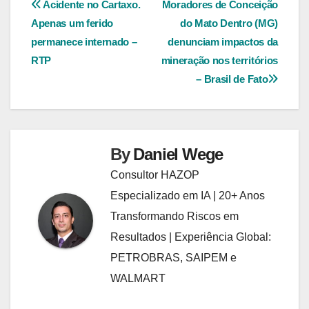
Navegação
Acidente no Cartaxo.
Moradores de Conceição
Apenas um ferido
do Mato Dentro (MG)
de
permanece internado –
denunciam impactos da
Post
RTP
mineração nos territórios
– Brasil de Fato
By
Daniel Wege
Consultor HAZOP
Especializado em IA | 20+ Anos
Transformando Riscos em
Resultados | Experiência Global:
PETROBRAS, SAIPEM e
WALMART