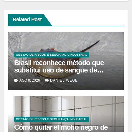
Related Post
GESTÃO DE RISCOS E SEGURANÇA INDUSTRIAL
Brasil reconhece método que
substitui uso de sangue de
caranguejo-ferradura em testes
AGO 8, 2026
DANIEL WEGE
farmacêuticos
GESTÃO DE RISCOS E SEGURANÇA INDUSTRIAL
Cómo quitar el moho negro de