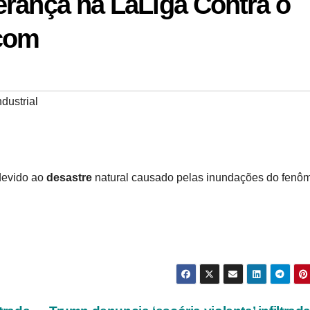
erança na LaLiga Contra o
.com
dustrial
 devido ao
desastre
natural causado pelas inundações do fenô