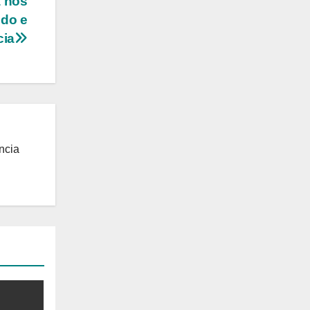
a nos
ndo e
cia
ncia