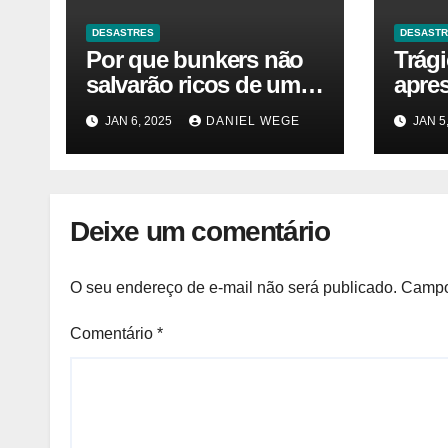
DESASTRES
DESAST
Por que bunkers não
Trág
salvarão ricos de um
apre
desastre nuclear
JAN 6, 2025
DANIEL WEGE
JAN 5
Deixe um comentário
O seu endereço de e-mail não será publicado.
Campo
Comentário
*