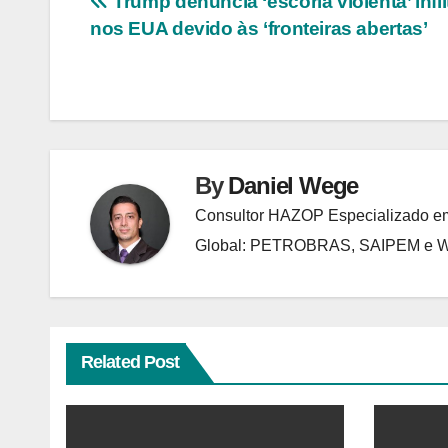
Navegação
Trump denuncia ‘escória violenta’ infil
nos EUA devido às ‘fronteiras abertas’
de
Post
By
Daniel Wege
Consultor HAZOP Especializado em
Global: PETROBRAS, SAIPEM e
Related Post