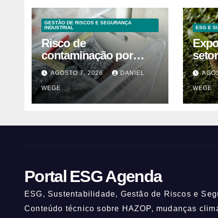
GESTÃO DE RISCOS E SEGURANÇA
INDUSTRIAL
ESG E S
Risco de
Expo
contaminação por
seto
listeria suspende
cont
AGOSTO 7, 2026
DANIEL
AGOS
venda de mirtilos em
alter
WEGE
WEGE
fábricas da América do
mant
Norte – Mix Vale
Portal ESG Agenda
ESG, Sustentabilidade, Gestão de Riscos e Segu
Conteúdo técnico sobre HAZOP, mudanças climát