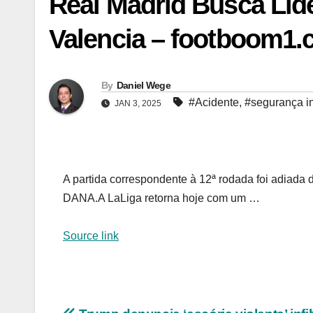
Real Madrid Busca Lid
Valencia – footboom1
By
Daniel Wege
#Acidente
,
#segurança in
JAN 3, 2025
A partida correspondente à 12ª rodada foi adiada
DANA.A LaLiga retorna hoje com um …
Source link