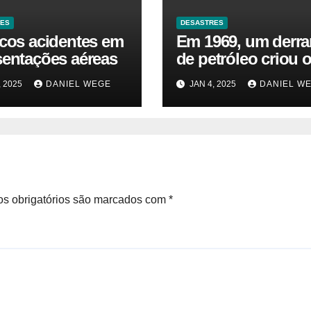
RES
DESASTRES
icos acidentes em
Em 1969, um derr
sentações aéreas
de petróleo criou o
da Terra. Agora, u
, 2025
DANIEL WEGE
JAN 4, 2025
DANIEL W
gasoduto pode rea
| Sustentabilidade
s obrigatórios são marcados com
*