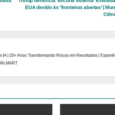
trada
Trump denuncia ‘escória violenta’ infiltrad
EUA devido às ‘fronteiras abertas’ | Mu
Ciên
 IA | 20+ Anos Transformando Riscos em Resultados | Experiê
 WALMART