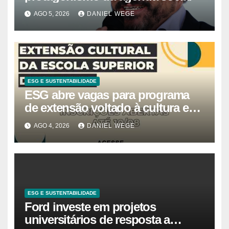
AGO 5, 2026
DANIEL WEGE
ESG E SUSTENTABILIDADE
ESG abre vagas para programa
de extensão voltado à cultura e
estudos estratégicos
AGO 4, 2026
DANIEL WEGE
ESG E SUSTENTABILIDADE
Ford investe em projetos
universitários de resposta a