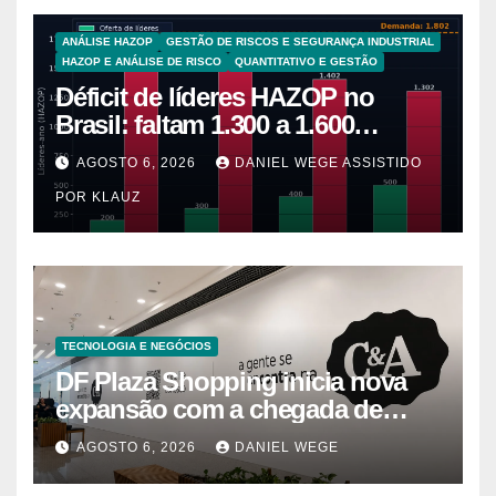
ANÁLISE HAZOP
GESTÃO DE RISCOS E SEGURANÇA INDUSTRIAL
HAZOP E ANÁLISE DE RISCO
QUANTITATIVO E GESTÃO
Déficit de líderes HAZOP no
Brasil: faltam 1.300 a 1.600
líderes-ano para 5.265 plantas de
AGOSTO 6, 2026
DANIEL WEGE ASSISTIDO
alto risco
POR KLAUZ
TECNOLOGIA E NEGÓCIOS
DF Plaza Shopping inicia nova
expansão com a chegada de
grandes marcas e inauguração
AGOSTO 6, 2026
DANIEL WEGE
de espaço infantil – Dicas da
Capital