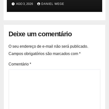
desastres e emergências no Brasil
AGO 3, 2026
DANIEL WEGE
Deixe um comentário
O seu endereço de e-mail não será publicado.
Campos obrigatórios são marcados com
*
Comentário
*