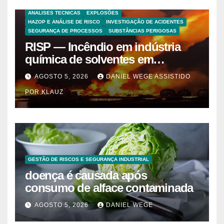
ANALISES TECNICAS
EXPLOSÕES
HAZOP E ANÁLISE DE RISCO
INVESTIGAÇÃO DE ACIDENTES
SEGURANÇA DE PROCESSOS
SUBSTÂNCIAS PERIGOSAS
RISP — Incêndio em indústria
química de solventes em
Itaquaquecetuba/SP
AGOSTO 5, 2026
DANIEL WEGE ASSISTIDO
(UNIQUIMA/Quema)
POR KLAUZ
GESTÃO DE RISCOS E SEGURANÇA INDUSTRIAL
doença é causada após
consumo de alface contaminada
AGOSTO 5, 2026
DANIEL WEGE