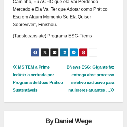
Caminho, Eu ACHO que ela Vai Perdendo
Mercado e Ela Vai Ter que Adotar como Prático
Esg em Algum Momento Se Ela Quiser
Sobreviver”, Finishou.
(Tagstotranslate) Programa ESG-Fiems
Navegação
MS TEM a Prime
BNews ESG: Gigante faz
Indústria certrada por
entrega abre processo
de
Programa de Boas Prático
seletivo exclusivo para
Post
Sustentáveis
mulereres atuantes …
By
Daniel Wege