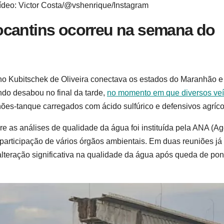
ídeo: Victor Costa/@vshenrique/Instagram
ocantins ocorreu na semana do
ino Kubitschek de Oliveira conectava os estados do Maranhão e
ndo desabou no final da tarde,
no momento em que diversos veí
nhões-tanque carregados com ácido sulfúrico e defensivos agríco
re as análises de qualidade da água foi instituída pela ANA (A
articipação de vários órgãos ambientais. Em duas reuniões já
alteração significativa na qualidade da água após queda de pon