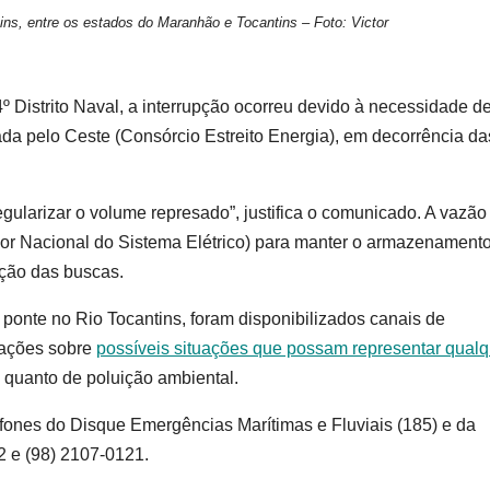
ns, entre os estados do Maranhão e Tocantins – Foto: Victor
Distrito Naval, a interrupção ocorreu devido à necessidade d
ada pelo Ceste (Consórcio Estreito Energia), em decorrência da
gularizar o volume represado”, justifica o comunicado. A vazão
dor Nacional do Sistema Elétrico) para manter o armazenament
ação das buscas.
ponte no Rio Tocantins, foram disponibilizados canais de
mações sobre
possíveis situações que possam representar qualq
 quanto de poluição ambiental.
fones do Disque Emergências Marítimas e Fluviais (185) e da
 e (98) 2107-0121.