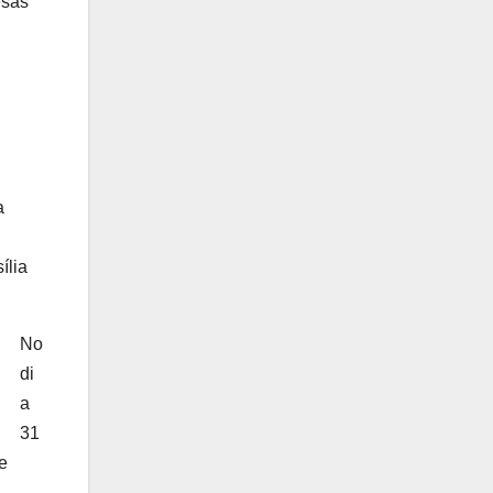
esas
a
ília
No
di
a
31
e