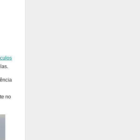
culos
las.
gência
te no