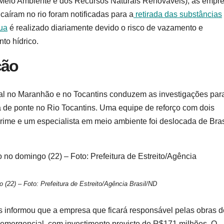
o Meio Ambiente e dos Recursos Naturais Renováveis), as empr
aíram no rio foram notificadas para a
retirada das substâncias
ua
é realizado diariamente devido o risco de vazamento e
to hídrico.
ção
al no Maranhão e no Tocantins conduzem as investigações par
 de ponte no Rio Tocantins. Uma equipe de reforço com dois
 crime e um especialista em meio ambiente foi deslocada de Bras
(22) – Foto: Prefeitura de Estreito/Agência Brasil/ND
s informou que a empresa que ficará responsável pelas obras d
a emergencial, com investimento previsto de R$171 milhões. O