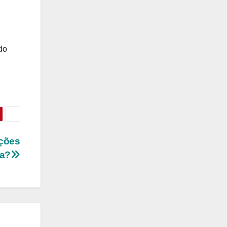
do
cções
ia?