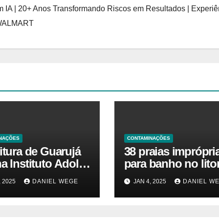
 IA | 20+ Anos Transformando Riscos em Resultados | Experiê
 WALMART
NAÇÕES
CONTAMINAÇÕES
itura de Guarujá
38 praias imprópri
a Instituto Adolfo
para banho no litor
para identificar
paulista geram aler
, 2025
DANIEL WEGE
JAN 4, 2025
DANIEL W
as da virose em
ambiental e de sa
ores e turistas –
pública
ias das Praias