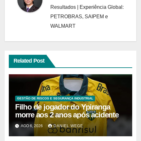
Resultados | Experiência Global:
PETROBRAS, SAIPEM e
WALMART
Related Post
GESTÃO DE RISCOS E SEGURANÇA INDUSTRIAL
Filho de jogador do Ypiranga
morre aos 2 anos após acidente
AGO 6, 2026
DANIEL WEGE