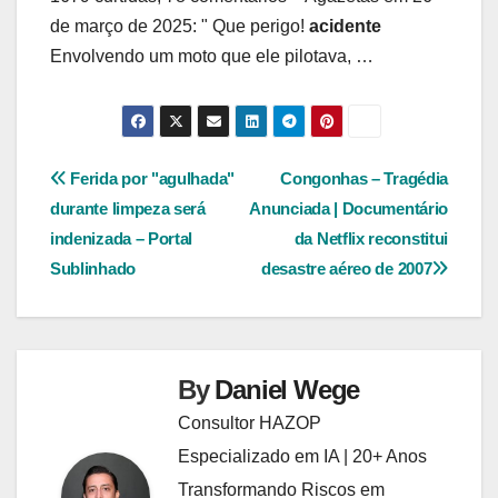
de março de 2025: " Que perigo!
acidente
Envolvendo um moto que ele pilotava, …
Navegação
Ferida por "agulhada"
Congonhas – Tragédia
durante limpeza será
Anunciada | Documentário
de
indenizada – Portal
da Netflix reconstitui
Post
Sublinhado
desastre aéreo de 2007
By
Daniel Wege
Consultor HAZOP
Especializado em IA | 20+ Anos
Transformando Riscos em