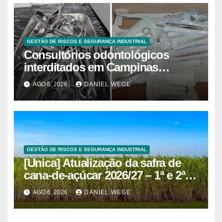
GESTÃO DE RISCOS E SEGURANÇA INDUSTRIAL
Consultórios odontológicos
interditados em Campinas
superam 2025
AGO 6, 2026
DANIEL WEGE
GESTÃO DE RISCOS E SEGURANÇA INDUSTRIAL
[Unica] Atualização da safra de
cana-de-açúcar 2026/27 – 1ª e 2ª
quinzenas de junho
AGO 6, 2026
DANIEL WEGE