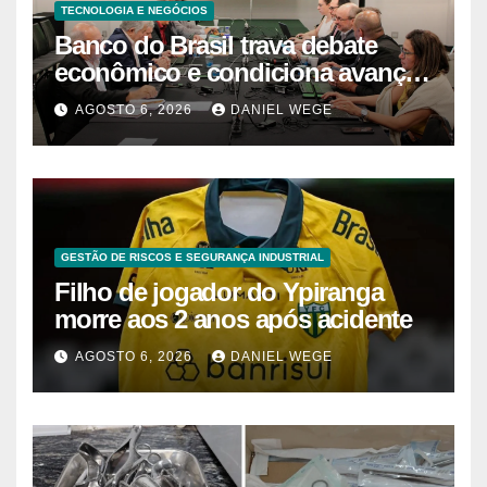
TECNOLOGIA E NEGÓCIOS
Banco do Brasil trava debate
econômico e condiciona avanços
à decisão da Fenaban | Contec
AGOSTO 6, 2026
DANIEL WEGE
Brasil
GESTÃO DE RISCOS E SEGURANÇA INDUSTRIAL
Filho de jogador do Ypiranga
morre aos 2 anos após acidente
AGOSTO 6, 2026
DANIEL WEGE