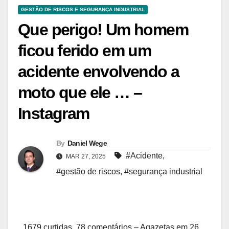
GESTÃO DE RISCOS E SEGURANÇA INDUSTRIAL
Que perigo! Um homem
ficou ferido em um
acidente envolvendo a
moto que ele … –
Instagram
By
Daniel Wege
#Acidente
,
MAR 27, 2025
#gestão de riscos
,
#segurança industrial
1679 curtidas, 78 comentários – Agazetas em 26