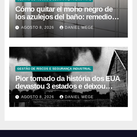
Cómo quitar el moho negro de
los azulejos del baño: remedios
caseros efectivos
AGOSTO 8, 2026
DANIEL WEGE
GESTÃO DE RISCOS E SEGURANÇA INDUSTRIAL
Pior tornado da história dos EUA
devastou 3 estados e deixou
centenas de mortos
AGOSTO 8, 2026
DANIEL WEGE