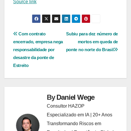
Source link
Navegação
Com contrato
Subiu para dez número de
encerrado, empresa nega
mortos em queda de
de
responsabilidade por
ponte no norte do Brasil
Post
desastre da ponte de
Estreito
By
Daniel Wege
Consultor HAZOP
Especializado em IA | 20+ Anos
Transformando Riscos em