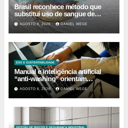
Brasil reconhece método que
substitui uso de sangue de
caranguejo-ferradura em testes
AGOSTO 8, 2026
DANIEL WEGE
farmacêuticos
ESG E SUSTENTABILIDADE
Manual e inteligência artificial
“anti-washing” orientam
empresas
AGOSTO 8, 2026
DANIEL WEGE
GESTÃO DE RISCOS E SEGURANÇA INDUSTRIAL