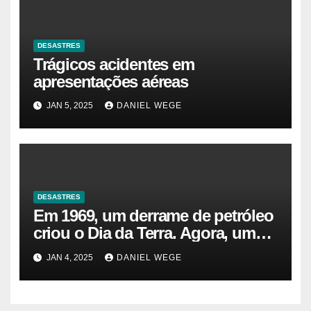
DESASTRES
Trágicos acidentes em
apresentações aéreas
JAN 5, 2025
DANIEL WEGE
DESASTRES
Em 1969, um derrame de petróleo
criou o Dia da Terra. Agora, um
gasoduto pode reabrir |
JAN 4, 2025
DANIEL WEGE
Sustentabilidade