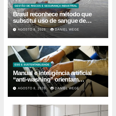
GESTÃO DE RISCOS E SEGURANÇA INDUSTRIAL
Brasil reconhece método que
substitui uso de sangue de
caranguejo-ferradura em testes
AGOSTO 8, 2026
DANIEL WEGE
farmacêuticos
ESG E SUSTENTABILIDADE
Manual e inteligência artificial
“anti-washing” orientam
empresas
AGOSTO 8, 2026
DANIEL WEGE