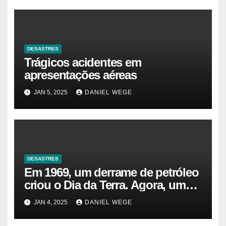
DESASTRES
Trágicos acidentes em
apresentações aéreas
JAN 5, 2025
DANIEL WEGE
DESASTRES
Em 1969, um derrame de petróleo
criou o Dia da Terra. Agora, um
gasoduto pode reabrir |
JAN 4, 2025
DANIEL WEGE
Sustentabilidade