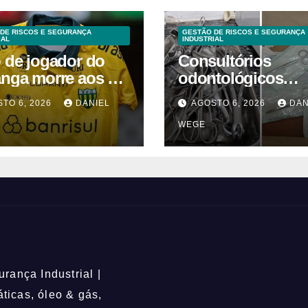
DE RISCOS E SEGURANÇA
GESTÃO DE RISCOS E SEGURANÇA
IAL
INDUSTRIAL
o de jogador do
Consultórios
anga morre aos 2
odontológicos
 após acidente
interditados em
TO 6, 2026
DANIEL
AGOSTO 6, 2026
DAN
Campinas supera
WEGE
2025
rança Industrial |
icas, óleo & gás,