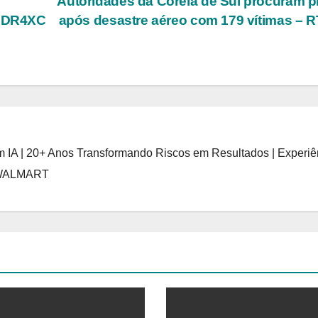
Autoridades da Coreia de Sul procuram p
%3DR4XC
após desastre aéreo com 179 vítimas – 
 IA | 20+ Anos Transformando Riscos em Resultados | Experiê
 WALMART