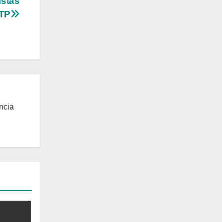
istas
RTP
ncia