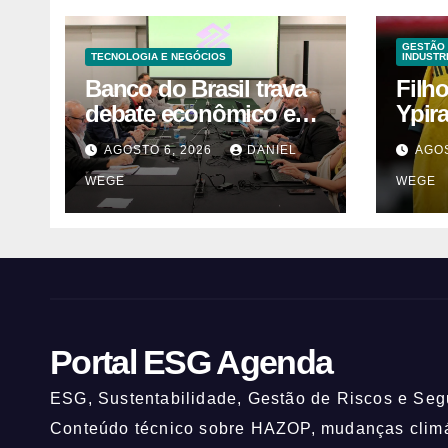
GESTÃO 
TECNOLOGIA E NEGÓCIOS
INDUSTR
Banco do Brasil trava
Filh
debate econômico e
Ypir
condiciona avanços à
anos
AGOSTO 6, 2026
DANIEL
AGOS
decisão da Fenaban |
WEGE
WEGE
Contec Brasil
Portal ESG Agenda
ESG, Sustentabilidade, Gestão de Riscos e Segu
Conteúdo técnico sobre HAZOP, mudanças climát