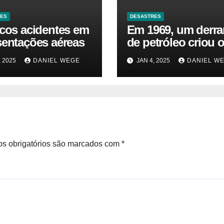
RES
DESASTRES
icos acidentes em
Em 1969, um derr
sentações aéreas
de petróleo criou o
da Terra. Agora, u
, 2025
DANIEL WEGE
JAN 4, 2025
DANIEL W
gasoduto pode rea
| Sustentabilidade
s obrigatórios são marcados com
*