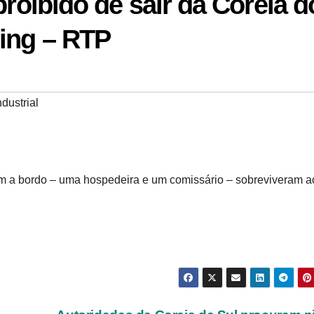
proibido de sair da Coreia d
ing – RTP
dustrial
 a bordo – uma hospedeira e um comissário – sobreviveram a