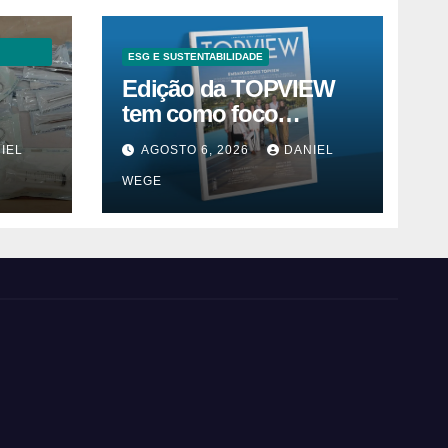
ESG E SUSTENTABILIDADE
Edição da TOPVIEW
tem como foco
inovação, educação e
IEL
AGOSTO 6, 2026
DANIEL
m
ESG
WEGE