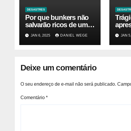
DESASTRES
DESAST
Por que bunkers não
Trág
salvarão ricos de um
apre
desastre nuclear
JAN 6, 2025
DANIEL WEGE
JAN 5
Deixe um comentário
O seu endereço de e-mail não será publicado.
Campo
Comentário
*