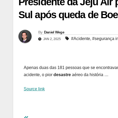
Presidente da Jeju Air 
Sul após queda de Boe
By
Daniel Wege
#Acidente
,
#segurança in
JAN 2, 2025
Apenas duas das 181 pessoas que se encontravam
acidente, o pior
desastre
aéreo da história …
Source link