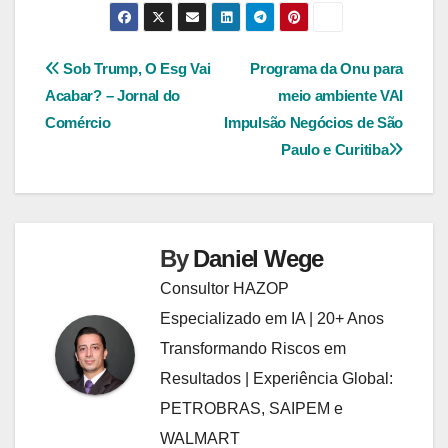
Navegação
Sob Trump, O Esg Vai
Programa da Onu para
Acabar? – Jornal do
meio ambiente VAI
de
Comércio
Impulsão Negócios de São
Post
Paulo e Curitiba
By
Daniel Wege
Consultor HAZOP
Especializado em IA | 20+ Anos
Transformando Riscos em
Resultados | Experiência Global:
PETROBRAS, SAIPEM e
WALMART