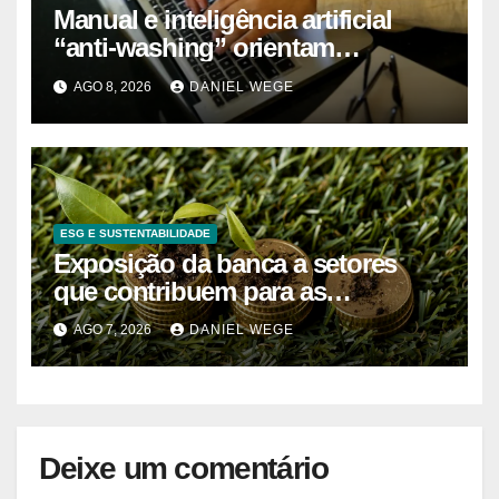
Manual e inteligência artificial
“anti-washing” orientam
empresas
AGO 8, 2026
DANIEL WEGE
ESG E SUSTENTABILIDADE
Exposição da banca a setores
que contribuem para as
alterações climáticas mantém-se
AGO 7, 2026
DANIEL WEGE
nos 62%
Deixe um comentário