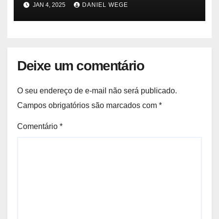
ambiental e de saúde pública
JAN 4, 2025
DANIEL WEGE
Deixe um comentário
O seu endereço de e-mail não será publicado.
Campos obrigatórios são marcados com
*
Comentário
*