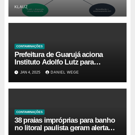
Campinas (CETESB P4.261)
KLAUZ
CONTAMINAÇÕES
Prefeitura de Guarujá aciona
Instituto Adolfo Lutz para
identificar causas da virose em
JAN 4, 2025
DANIEL WEGE
moradores e turistas – Notícias
das Praias
CONTAMINAÇÕES
38 praias impróprias para banho
no litoral paulista geram alerta