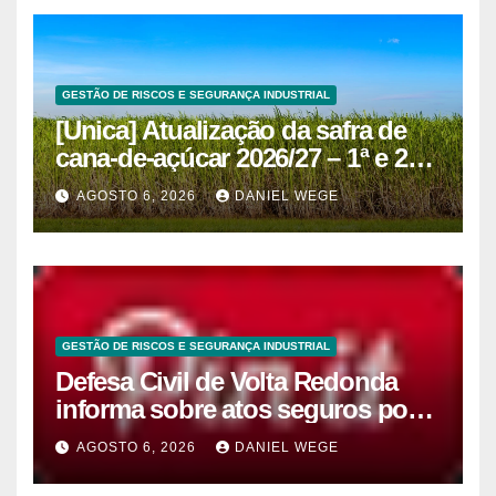
GESTÃO DE RISCOS E SEGURANÇA INDUSTRIAL
[Unica] Atualização da safra de
cana-de-açúcar 2026/27 – 1ª e 2ª
quinzenas de junho
AGOSTO 6, 2026
DANIEL WEGE
GESTÃO DE RISCOS E SEGURANÇA INDUSTRIAL
Defesa Civil de Volta Redonda
informa sobre atos seguros por
conta de efeitos meteorológicos
AGOSTO 6, 2026
DANIEL WEGE
previstos até domingo (9)