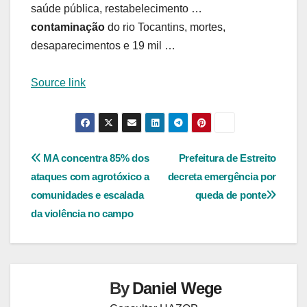
saúde pública, restabelecimento …
contaminação
do rio Tocantins, mortes,
desaparecimentos e 19 mil …
Source link
Navegação
MA concentra 85% dos
Prefeitura de Estreito
ataques com agrotóxico a
decreta emergência por
de
comunidades e escalada
queda de ponte
Post
da violência no campo
By
Daniel Wege