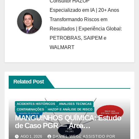
Consultor HAZOP
Especializado em IA | 20+ Anos
Transformando Riscos em
Resultados | Experiência Global:
PETROBRAS, SAIPEM e
WALMART
Related Post
ACIDENTES HISTÓRICOS
ANALISES TECNICAS
CONTAMINAÇÕES
HAZOP E ANÁLISE DE RISCO
MANGUINHOS QUÍMICA: Estudo
de Caso PGR — Área
Contaminada Prioridade A em
AGO 1, 2026
DANIEL WEGE ASSISTIDO POR