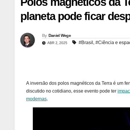
Polos magnéticos da Te
planeta pode ficar des
By
Daniel Wege
#Brasil
,
#Ciência e espa
ABR 2, 2025
A inversão dos polos magnéticos da Terra é um f
discutido no cotidiano, esse evento pode ter
impact
modernas
.