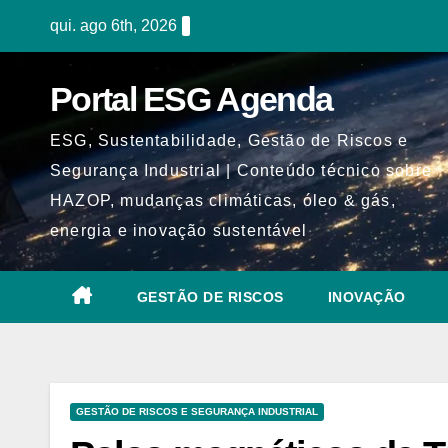
Skip
qui. ago 6th, 2026
to
content
Portal ESG Agenda
ESG, Sustentabilidade, Gestão de Riscos e
Segurança Industrial | Conteúdo técnico sobre
HAZOP, mudanças climáticas, óleo & gás,
energia e inovação sustentável
GESTÃO DE RISCOS
INOVAÇÃO
GESTÃO DE RISCOS E SEGURANÇA INDUSTRIAL