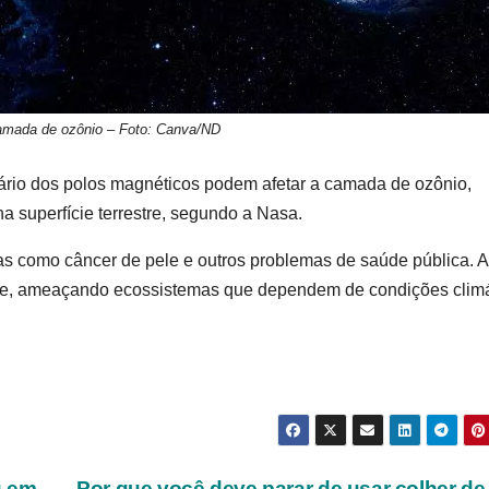
camada de ozônio – Foto: Canva/ND
ário dos polos magnéticos podem afetar a camada de ozônio,
a superfície terrestre, segundo a Nasa.
as como câncer de pele e outros problemas de saúde pública. 
dade, ameaçando ecossistemas que dependem de condições clim
g em
Por que você deve parar de usar colher de