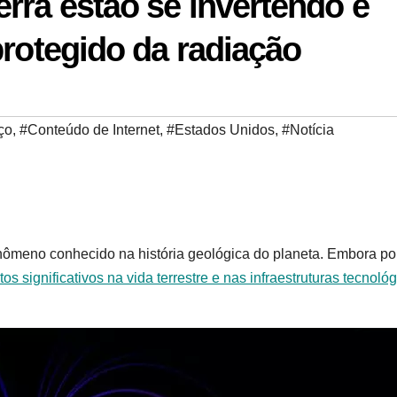
rra estão se invertendo e
protegido da radiação
ço
,
#Conteúdo de Internet
,
#Estados Unidos
,
#Notícia
enômeno conhecido na história geológica do planeta. Embora p
os significativos na vida terrestre e nas infraestruturas tecnoló