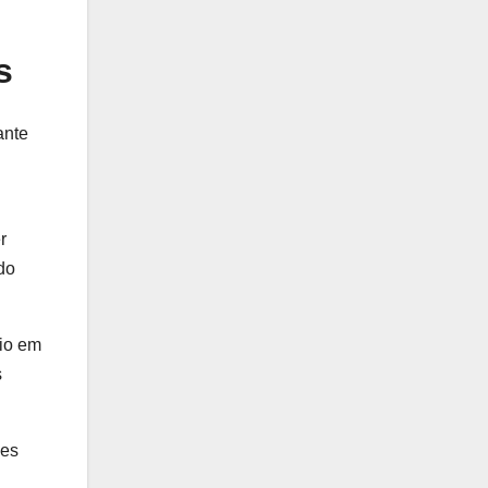
s
ante
r
do
gio em
s
ões