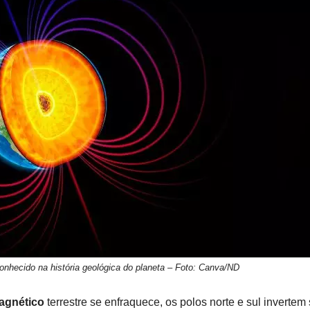
nhecido na história geológica do planeta – Foto: Canva/ND
gnético
terrestre se enfraquece, os polos norte e sul invertem