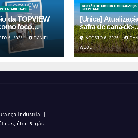
GESTÃO DE RISCOS E SEGURANÇA
USTENTABILIDADE
INDUSTRIAL
ão da TOPVIEW
[Unica] Atualizaçã
como foco
safra de cana-de-
ação, educação e
açúcar 2026/27 – 1ª
TO 6, 2026
DANIEL
AGOSTO 6, 2026
DAN
quinzenas de jun
WEGE
rança Industrial |
icas, óleo & gás,