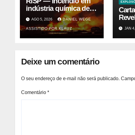
RISP — Incêndio em
EXPLOS
indústria química de
Cart
solventes em
Reve
AGO 5, 2026
DANIEL WEGE
Itaquaquecetuba/SP
Trás
JAN 4
ASSISTIDO POR KLAUZ
(UNIQUIMA/Quema)
Cybe
Vegas
Deixe um comentário
O seu endereço de e-mail não será publicado.
Campo
Comentário
*