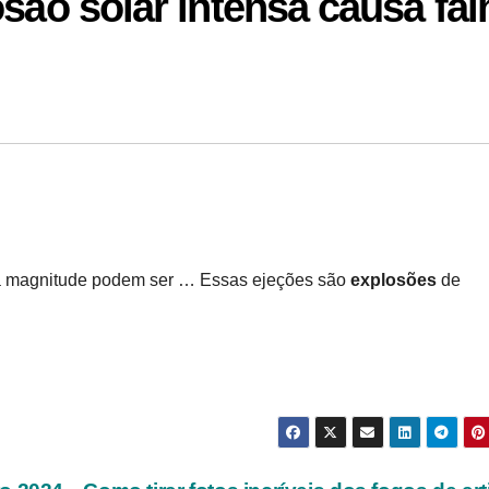
osão solar intensa causa fal
 magnitude podem ser … Essas ejeções são
explosões
de