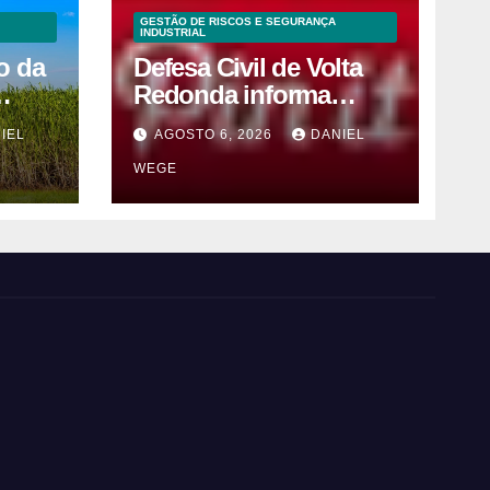
GESTÃO DE RISCOS E SEGURANÇA
INDUSTRIAL
o da
Defesa Civil de Volta
Redonda informa
 e 2ª
sobre atos seguros por
IEL
AGOSTO 6, 2026
DANIEL
ho
conta de efeitos
WEGE
meteorológicos
previstos até domingo
(9)