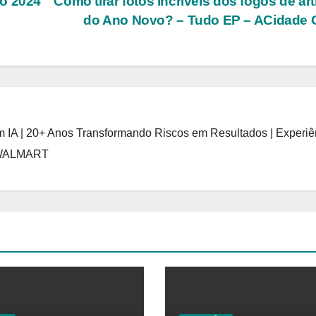
ro 2024
Como tirar fotos incríveis dos fogos de arti
do Ano Novo? – Tudo EP – ACidade
 IA | 20+ Anos Transformando Riscos em Resultados | Experiê
 WALMART