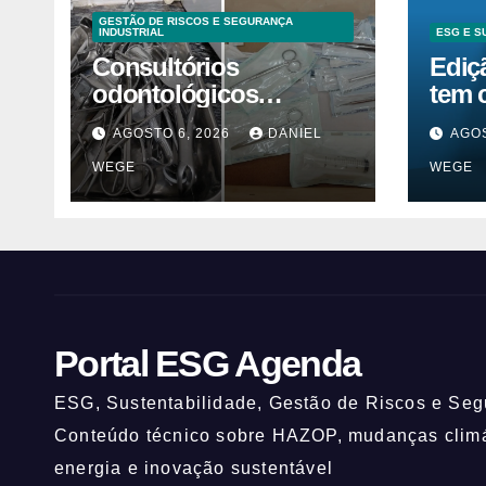
GESTÃO DE RISCOS E SEGURANÇA
INDUSTRIAL
ESG E S
Consultórios
Ediç
odontológicos
tem 
interditados em
inov
AGOSTO 6, 2026
DANIEL
AGOS
Campinas superam
ESG
WEGE
WEGE
2025
Portal ESG Agenda
ESG, Sustentabilidade, Gestão de Riscos e Segu
Conteúdo técnico sobre HAZOP, mudanças climát
energia e inovação sustentável