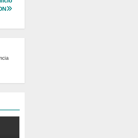
fício
 ON
ncia