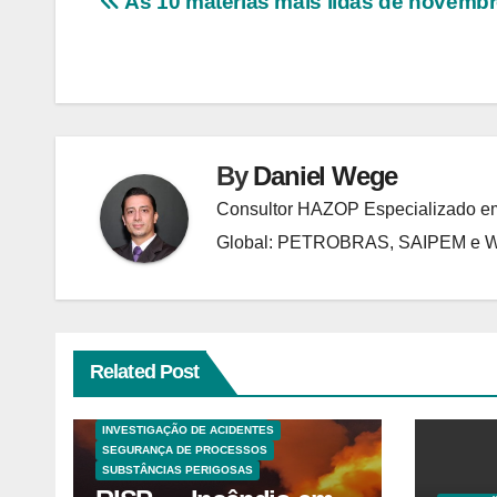
Navegação
As 10 matérias mais lidas de novemb
de
Post
By
Daniel Wege
Consultor HAZOP Especializado em
Global: PETROBRAS, SAIPEM e
Related Post
ANALISES TECNICAS
EXPLOSÕES
HAZOP E ANÁLISE DE RISCO
INVESTIGAÇÃO DE ACIDENTES
SEGURANÇA DE PROCESSOS
SUBSTÂNCIAS PERIGOSAS