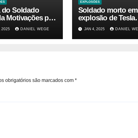
ÕES
EXPLOSÕES
a do Soldado
Soldado morto em
la Motivações por
explosão de Tesla
 da Explosão do
sofria de estresse 
, 2025
DANIEL WEGE
JAN 4, 2025
DANIEL W
rtruck em Las
traumático e temia
 – Gazeta Brasil
‘colapso’ dos EUA
s obrigatórios são marcados com
*