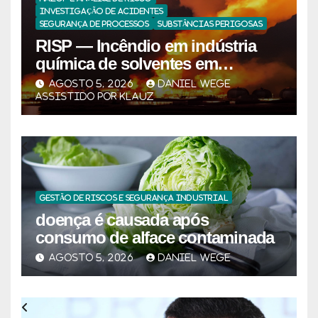
INVESTIGAÇÃO DE ACIDENTES
SEGURANÇA DE PROCESSOS
SUBSTÂNCIAS PERIGOSAS
RISP — Incêndio em indústria
química de solventes em
Itaquaquecetuba/SP
AGOSTO 5, 2026
DANIEL WEGE
(UNIQUIMA/Quema)
ASSISTIDO POR KLAUZ
GESTÃO DE RISCOS E SEGURANÇA INDUSTRIAL
doença é causada após
consumo de alface contaminada
AGOSTO 5, 2026
DANIEL WEGE