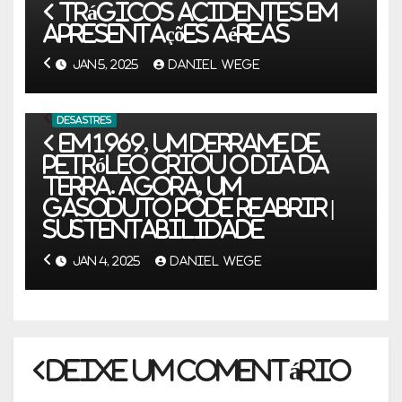
Trágicos acidentes em
apresentações aéreas
JAN 5, 2025
DANIEL WEGE
DESASTRES
Em 1969, um derrame de
petróleo criou o Dia da
Terra. Agora, um
gasoduto pode reabrir |
Sustentabilidade
JAN 4, 2025
DANIEL WEGE
Deixe um comentário