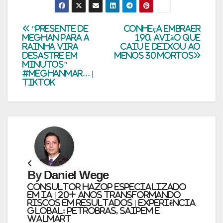
Navegação
"Presente de
Conheça Embraer
Meghan para a
190, avião que
Rainha vira
caiu e deixou ao
de
desastre em
menos 30 mortos
minutos"
Post
#meghanmar… |
TikTok
By
Daniel Wege
Consultor HAZOP Especializado
em IA | 20+ Anos Transformando
Riscos em Resultados | Experiência
Global: PETROBRAS, SAIPEM e
WALMART