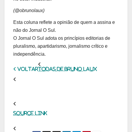
(@obrunolaux)
Esta coluna reflete a opinião de quem a assina e
não do Jornal O Sul.
O Jornal O Sul adota os princípios editorias de
pluralismo, apartidarismo, jornalismo crítico e
independência.
Voltar
Todas de Bruno Laux
https://www.osul.com.br/panorama-politico-650/
Panorama Político
2024-12-26
Source link