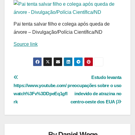
Pai tenta salvar filho e colega após queda de
árvore – Divulgação/Polícia Científica/ND
Source link
Navegação
Estudo levanta
https://www.youtube.com/
preocupações sobre o uso
de
watch%3Fv%3DDpeEq1gfI
indevido de atrazina no
Post
rk
centro-oeste dos EUA |
By
Daniel Wege