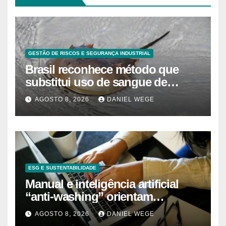
GESTÃO DE RISCOS E SEGURANÇA INDUSTRIAL
Brasil reconhece método que
substitui uso de sangue de
caranguejo-ferradura em testes
AGOSTO 8, 2026
DANIEL WEGE
farmacêuticos
ESG E SUSTENTABILIDADE
Manual e inteligência artificial
“anti-washing” orientam
empresas
AGOSTO 8, 2026
DANIEL WEGE