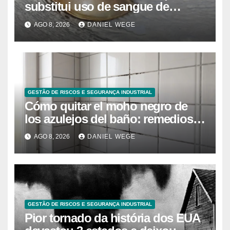
substitui uso de sangue de
caranguejo-ferradura em testes
AGO 8, 2026
DANIEL WEGE
farmacêuticos
GESTÃO DE RISCOS E SEGURANÇA INDUSTRIAL
Cómo quitar el moho negro de
los azulejos del baño: remedios
caseros efectivos
AGO 8, 2026
DANIEL WEGE
GESTÃO DE RISCOS E SEGURANÇA INDUSTRIAL
Pior tornado da história dos EUA