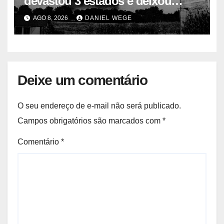
devastou 3 estados e deixou
centenas de mortos
AGO 8, 2026
DANIEL WEGE
Deixe um comentário
O seu endereço de e-mail não será publicado.
Campos obrigatórios são marcados com
*
Comentário
*