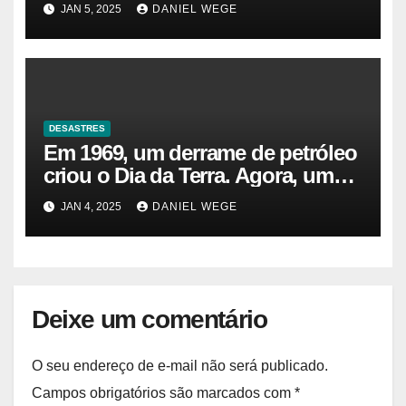
JAN 5, 2025
DANIEL WEGE
DESASTRES
Em 1969, um derrame de petróleo
criou o Dia da Terra. Agora, um
gasoduto pode reabrir |
JAN 4, 2025
DANIEL WEGE
Sustentabilidade
Deixe um comentário
O seu endereço de e-mail não será publicado.
Campos obrigatórios são marcados com
*