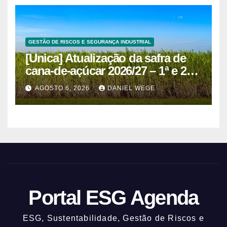
GESTÃO DE RISCOS E SEGURANÇA INDUSTRIAL
[Unica] Atualização da safra de
cana-de-açúcar 2026/27 – 1ª e 2ª
quinzenas de junho
AGOSTO 6, 2026
DANIEL WEGE
Portal ESG Agenda
ESG, Sustentabilidade, Gestão de Riscos e