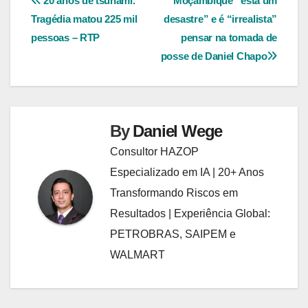
Navegação
20 anos de tsunami.
Moçambique “está um
Tragédia matou 225 mil
desastre” e é “irrealista”
de
pessoas – RTP
pensar na tomada de
Post
posse de Daniel Chapo
By
Daniel Wege
Consultor HAZOP
Especializado em IA | 20+ Anos
Transformando Riscos em
Resultados | Experiência Global:
PETROBRAS, SAIPEM e
WALMART