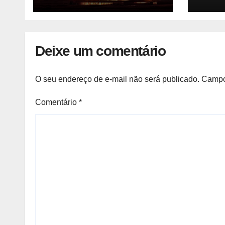
agor
ente
do m
parti
Deixe um comentário
previ
Camb
O seu endereço de e-mail não será publicado.
Campo
Comentário
*