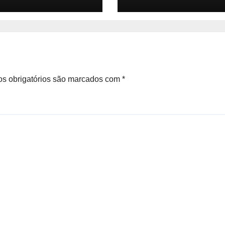
a. Vamos
zero quilômetro
nder o tamanho
ercado, a
cipação e a
são até 2032 –
ada de Críticos
s obrigatórios são marcados com
*