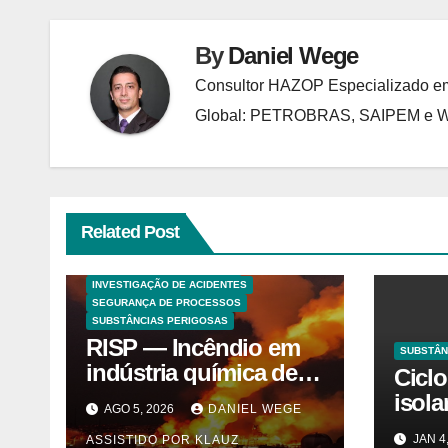
By
Daniel Wege
Consultor HAZOP Especializado em
Global: PETROBRAS, SAIPEM e
Related Post
ANALISES TECNICAS
EXPLOSÕES
HAZOP E ANÁLISE DE RISCO
INVESTIGAÇÃO DE ACIDENTES
SEGURANÇA DE PROCESSOS
SUBSTÂNCIAS PERIGOSAS
RISP — Incêndio em
SUBSTÂN
indústria química de
Cicl
solventes em
isol
AGO 5, 2026
DANIEL WEGE
Itaquaquecetuba/SP
merc
JAN 4
ASSISTIDO POR KLAUZ
(UNIQUIMA/Quema)