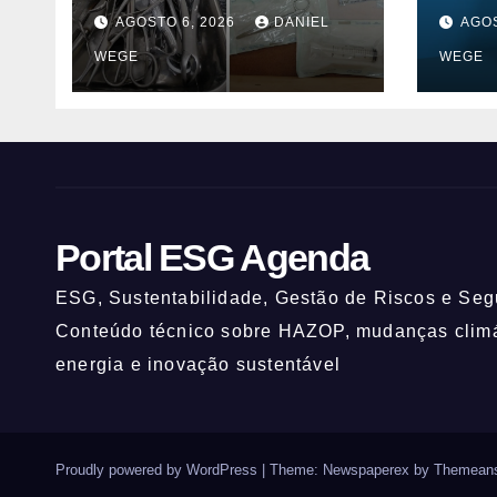
interditados em
inov
AGOSTO 6, 2026
DANIEL
AGOS
Campinas superam
ESG
WEGE
WEGE
2025
Portal ESG Agenda
ESG, Sustentabilidade, Gestão de Riscos e Segu
Conteúdo técnico sobre HAZOP, mudanças climát
energia e inovação sustentável
Proudly powered by WordPress
|
Theme: Newspaperex by
Themeans