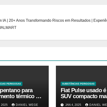
 IA | 20+ Anos Transformando Riscos em Resultados | Experiê
 WALMART
CIAS PERIGOSAS
SUBSTÂNCIAS PERIGOSAS
opentano para
Fiat Pulse usado é
amento térmico O
SUV compacto ma
ado está em alta
barato que Argo 1.
, 2025
DANIEL WEGE
JAN 4, 2025
DANIEL W