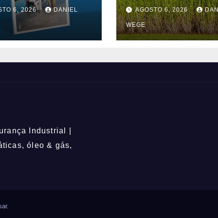
ação, educação e
açúcar 2026/27 – 1ª
TO 6, 2026
DANIEL
AGOSTO 6, 2026
DAN
quinzenas de jun
WEGE
rança Industrial |
icas, óleo & gás,
ar
.