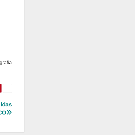
grafia
didas
ECO