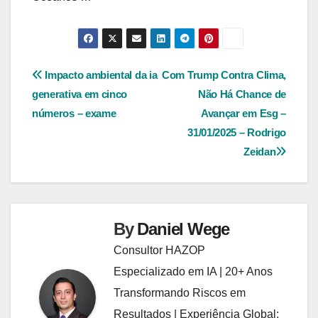
Navegação
Impacto ambiental da ia
Com Trump Contra Clima,
generativa em cinco
Não Há Chance de
de
números – exame
Avançar em Esg –
Post
31/01/2025 – Rodrigo
Zeidan
By
Daniel Wege
Consultor HAZOP
Especializado em IA | 20+ Anos
Transformando Riscos em
Resultados | Experiência Global: