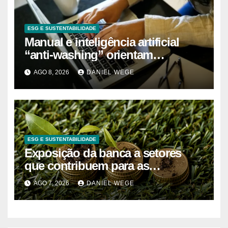
ESG E SUSTENTABILIDADE
Manual e inteligência artificial
“anti-washing” orientam
empresas
AGO 8, 2026
DANIEL WEGE
ESG E SUSTENTABILIDADE
Exposição da banca a setores
que contribuem para as
alterações climáticas mantém-se
AGO 7, 2026
DANIEL WEGE
nos 62%