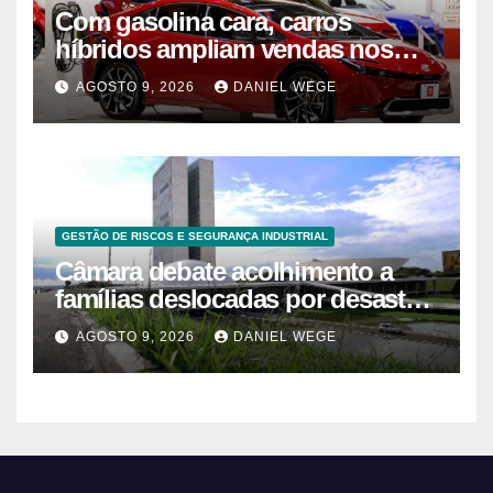
Com gasolina cara, carros
híbridos ampliam vendas nos
EUA – 09/08/2026 – Economia
AGOSTO 9, 2026
DANIEL WEGE
GESTÃO DE RISCOS E SEGURANÇA INDUSTRIAL
Câmara debate acolhimento a
famílias deslocadas por desastre
climático
AGOSTO 9, 2026
DANIEL WEGE