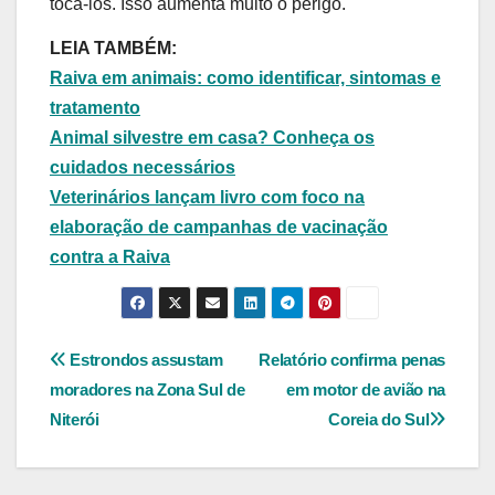
tocá-los. Isso aumenta muito o perigo.
LEIA TAMBÉM:
Raiva em animais: como identificar, sintomas e
tratamento
Animal silvestre em casa? Conheça os
cuidados necessários
Veterinários lançam livro com foco na
elaboração de campanhas de vacinação
contra a Raiva
Navegação
Estrondos assustam
Relatório confirma penas
moradores na Zona Sul de
em motor de avião na
de
Niterói
Coreia do Sul
Post