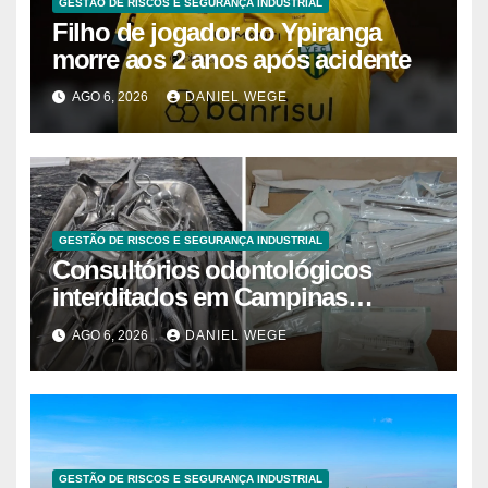
GESTÃO DE RISCOS E SEGURANÇA INDUSTRIAL
Filho de jogador do Ypiranga
morre aos 2 anos após acidente
AGO 6, 2026
DANIEL WEGE
GESTÃO DE RISCOS E SEGURANÇA INDUSTRIAL
Consultórios odontológicos
interditados em Campinas
superam 2025
AGO 6, 2026
DANIEL WEGE
GESTÃO DE RISCOS E SEGURANÇA INDUSTRIAL