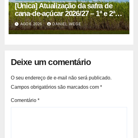
[Unica] Atualização da safra de
cana-de-açúcar 2026/27 – 1ª e 2ª
quinzenas de junho
AGO 6, 2026
DANIEL WEGE
Deixe um comentário
O seu endereço de e-mail não será publicado.
Campos obrigatórios são marcados com
*
Comentário
*