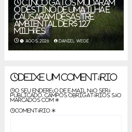
Cinco gatos mudaram
o destino de uma ilha e
causaram desastre
ambiental de R$ 127
milhões
AGO 5, 2026
DANIEL WEGE
Deixe um comentário
O seu endereço de e-mail não será
publicado.
Campos obrigatórios são
marcados com
*
Comentário
*