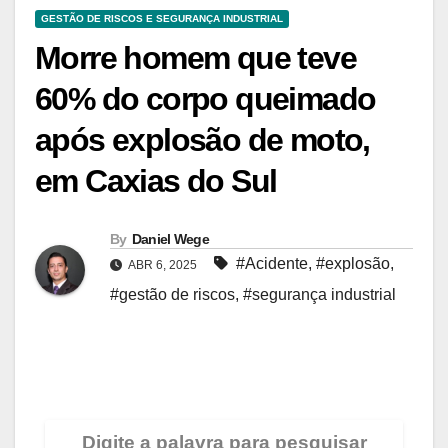
GESTÃO DE RISCOS E SEGURANÇA INDUSTRIAL
Morre homem que teve
60% do corpo queimado
após explosão de moto,
em Caxias do Sul
By
Daniel Wege
#Acidente
,
#explosão
,
ABR 6, 2025
#gestão de riscos
,
#segurança industrial
Digite a palavra para pesquisar