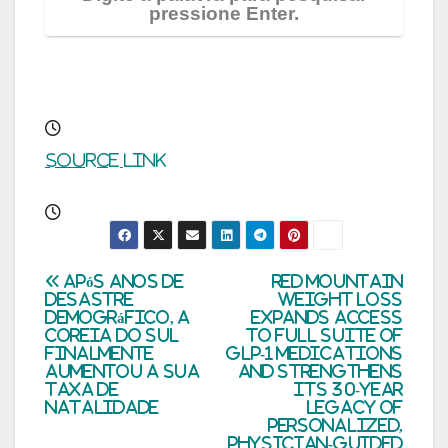
pressione Enter.
Source link
Navegação
Após anos de
Red Mountain
desastre
Weight Loss
demográfico, a
Expands Access
de
Coreia do Sul
to Full Suite of
finalmente
GLP-1 Medications
Post
aumentou a sua
and Strengthens
taxa de
Its 30-Year
natalidade
Legacy of
Personalized,
Physician-Guided