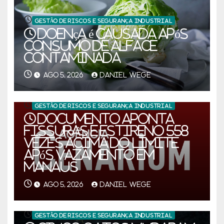
GESTÃO DE RISCOS E SEGURANÇA INDUSTRIAL
doença é causada após
consumo de alface
contaminada
AGO 5, 2026
DANIEL WEGE
GESTÃO DE RISCOS E SEGURANÇA INDUSTRIAL
Documento aponta
fissuras e estireno 558
vezes acima do limite
após vazamento em
Manaus
AGO 5, 2026
DANIEL WEGE
GESTÃO DE RISCOS E SEGURANÇA INDUSTRIAL