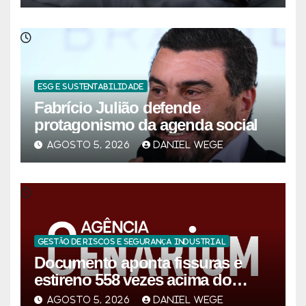
ESG E SUSTENTABILIDADE
Fabrício Julião defende
protagonismo da agenda social
AGOSTO 5, 2026
DANIEL WEGE
GESTÃO DE RISCOS E SEGURANÇA INDUSTRIAL
Documento aponta fissuras e
estireno 558 vezes acima do
limite após vazamento em
AGOSTO 5, 2026
DANIEL WEGE