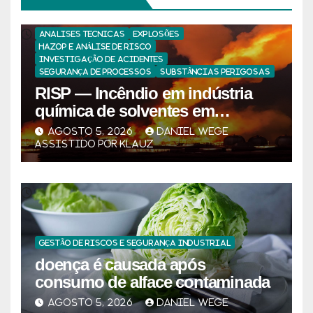
ANALISES TECNICAS
EXPLOSÕES
HAZOP E ANÁLISE DE RISCO
INVESTIGAÇÃO DE ACIDENTES
SEGURANÇA DE PROCESSOS
SUBSTÂNCIAS PERIGOSAS
RISP — Incêndio em indústria
química de solventes em
Itaquaquecetuba/SP
AGOSTO 5, 2026
DANIEL WEGE
(UNIQUIMA/Quema)
ASSISTIDO POR KLAUZ
GESTÃO DE RISCOS E SEGURANÇA INDUSTRIAL
doença é causada após
consumo de alface contaminada
AGOSTO 5, 2026
DANIEL WEGE