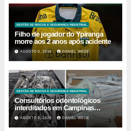
GESTÃO DE RISCOS E SEGURANÇA INDUSTRIAL
Filho de jogador do Ypiranga
morre aos 2 anos após acidente
AGOSTO 6, 2026
DANIEL WEGE
GESTÃO DE RISCOS E SEGURANÇA INDUSTRIAL
Consultórios odontológicos
interditados em Campinas
superam 2025
AGOSTO 6, 2026
DANIEL WEGE