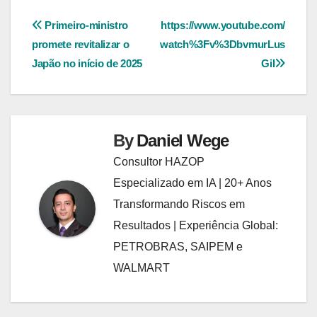
Navegação
Primeiro-ministro
https://www.youtube.com/
promete revitalizar o
watch%3Fv%3DbvmurLus
de
Japão no início de 2025
GiI
Post
By
Daniel Wege
Consultor HAZOP
Especializado em IA | 20+ Anos
Transformando Riscos em
Resultados | Experiência Global:
PETROBRAS, SAIPEM e
WALMART