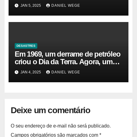
JAN 5, 2025
DANIEL WEGE
DESASTRES
Em 1969, um derrame de petróleo
criou o Dia da Terra. Agora, um
gasoduto pode reabrir |
JAN 4, 2025
DANIEL WEGE
Sustentabilidade
Deixe um comentário
O seu endereço de e-mail não será publicado.
Campos obrigatórios são marcados com
*