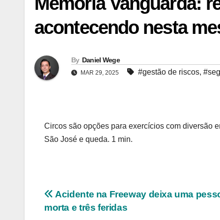
Memória Vanguarda: re
acontecendo nesta me
By
Daniel Wege
#gestão de riscos
,
#seg
MAR 29, 2025
Circos são opções para exercícios com diversão 
São José e queda. 1 min.
Navegação
Acidente na Freeway deixa uma pess
morta e três feridas
de