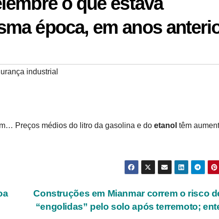
lembre o que estava
sma época, em anos anteri
urança industrial
em… Preços médios do litro da gasolina e do
etanol
têm aumen
oa
Construções em Mianmar correm o risco d
“engolidas” pelo solo após terremoto; en