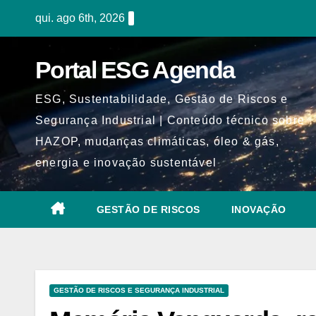
Skip
qui. ago 6th, 2026
to
content
Portal ESG Agenda
ESG, Sustentabilidade, Gestão de Riscos e
Segurança Industrial | Conteúdo técnico sobre
HAZOP, mudanças climáticas, óleo & gás,
energia e inovação sustentável
GESTÃO DE RISCOS
INOVAÇÃO
GESTÃO DE RISCOS E SEGURANÇA INDUSTRIAL