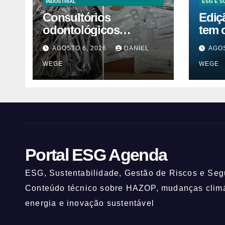
INDUSTRIAL
ESG E S
Consultórios
Ediç
odontológicos
tem 
interditados em
inov
AGOSTO 6, 2026
DANIEL
AGOS
Campinas superam
ESG
WEGE
WEGE
2025
Portal ESG Agenda
ESG, Sustentabilidade, Gestão de Riscos e Segu
Conteúdo técnico sobre HAZOP, mudanças climát
energia e inovação sustentável