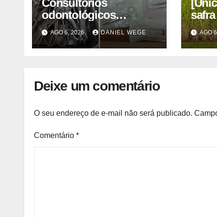
Consultórios
[Unic
odontológicos
safra
interditados em
açúca
AGO 6, 2026
DANIEL WEGE
AGO 6
Campinas superam
quin
2025
Deixe um comentário
O seu endereço de e-mail não será publicado.
Campo
Comentário
*