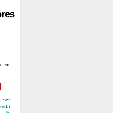
ores
to em
e ser
tenda