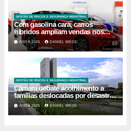
GESTÃO DE RISCOS E SEGURANÇA INDUSTRIAL
Com gasolina cara, carros
híbridos ampliam vendas nos
EUA – 09/08/2026 – Economia
AGO 9, 2026
DANIEL WEGE
GESTÃO DE RISCOS E SEGURANÇA INDUSTRIAL
Câmara debate acolhimento a
famílias deslocadas por desastre
climático
AGO 9, 2026
DANIEL WEGE