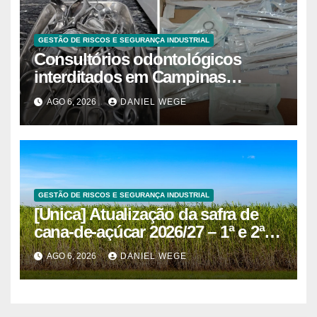
GESTÃO DE RISCOS E SEGURANÇA INDUSTRIAL
Consultórios odontológicos
interditados em Campinas
superam 2025
AGO 6, 2026
DANIEL WEGE
GESTÃO DE RISCOS E SEGURANÇA INDUSTRIAL
[Unica] Atualização da safra de
cana-de-açúcar 2026/27 – 1ª e 2ª
quinzenas de junho
AGO 6, 2026
DANIEL WEGE