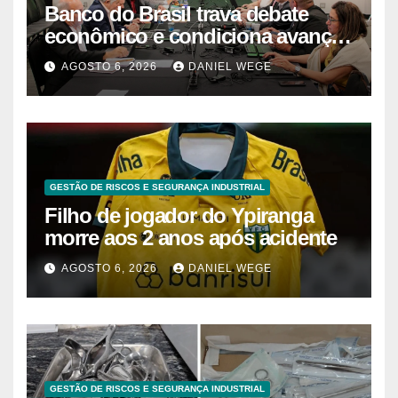
Banco do Brasil trava debate
econômico e condiciona avanços
à decisão da Fenaban | Contec
AGOSTO 6, 2026
DANIEL WEGE
Brasil
GESTÃO DE RISCOS E SEGURANÇA INDUSTRIAL
Filho de jogador do Ypiranga
morre aos 2 anos após acidente
AGOSTO 6, 2026
DANIEL WEGE
GESTÃO DE RISCOS E SEGURANÇA INDUSTRIAL