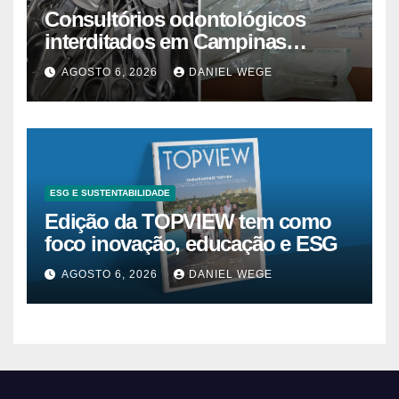
Consultórios odontológicos
interditados em Campinas
superam 2025
AGOSTO 6, 2026
DANIEL WEGE
ESG E SUSTENTABILIDADE
Edição da TOPVIEW tem como
foco inovação, educação e ESG
AGOSTO 6, 2026
DANIEL WEGE