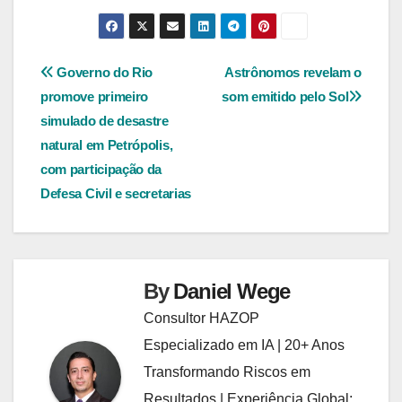
Navegação
Governo do Rio
Astrônomos revelam o
promove primeiro
som emitido pelo Sol
de
simulado de desastre
Post
natural em Petrópolis,
com participação da
Defesa Civil e secretarias
By
Daniel Wege
Consultor HAZOP
Especializado em IA | 20+ Anos
Transformando Riscos em
Resultados | Experiência Global: