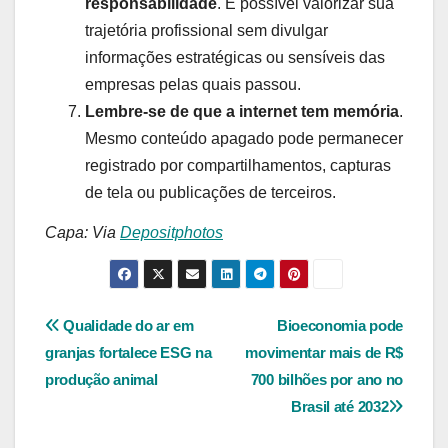
responsabilidade
. É possível valorizar sua
trajetória profissional sem divulgar
informações estratégicas ou sensíveis das
empresas pelas quais passou.
Lembre-se de que a internet tem memória
.
Mesmo conteúdo apagado pode permanecer
registrado por compartilhamentos, capturas
de tela ou publicações de terceiros.
Capa: Via
Depositphotos
Navegação
Qualidade do ar em
Bioeconomia pode
granjas fortalece ESG na
movimentar mais de R$
de
produção animal
700 bilhões por ano no
Post
Brasil até 2032