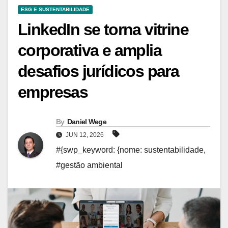
ESG E SUSTENTABILIDADE
LinkedIn se torna vitrine
corporativa e amplia
desafios jurídicos para
empresas
By
Daniel Wege
JUN 12, 2026
#{swp_keyword: {nome: sustentabilidade
,
#gestão ambiental