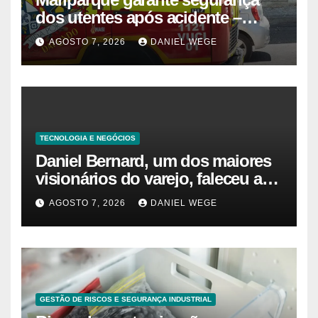
dos utentes após acidente –
Observador
AGOSTO 7, 2026
DANIEL WEGE
TECNOLOGIA E NEGÓCIOS
Daniel Bernard, um dos maiores
visionários do varejo, faleceu aos
80 anos – Sincovaga Notícias
AGOSTO 7, 2026
DANIEL WEGE
GESTÃO DE RISCOS E SEGURANÇA INDUSTRIAL