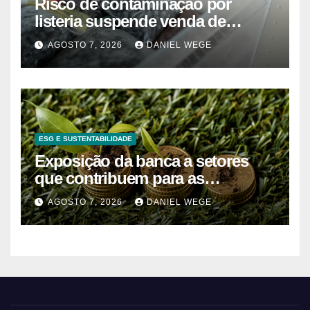
Risco de contaminação por
listeria suspende venda de
mirtilos em fábricas da América
AGOSTO 7, 2026
DANIEL WEGE
do Norte – Mix Vale
ESG E SUSTENTABILIDADE
Exposição da banca a setores
que contribuem para as
alterações climáticas mantém-se
AGOSTO 7, 2026
DANIEL WEGE
nos 62%