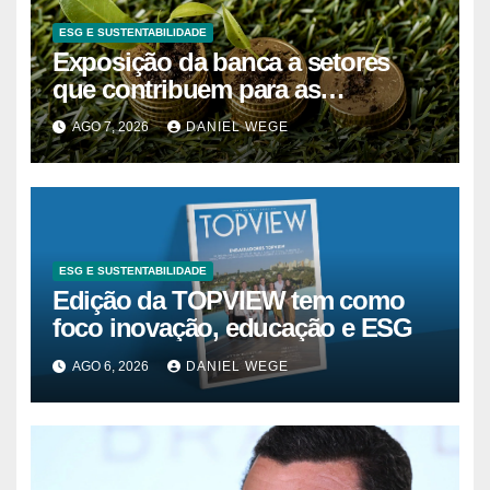
ESG E SUSTENTABILIDADE
Exposição da banca a setores
que contribuem para as
alterações climáticas mantém-se
AGO 7, 2026
DANIEL WEGE
nos 62%
ESG E SUSTENTABILIDADE
Edição da TOPVIEW tem como
foco inovação, educação e ESG
AGO 6, 2026
DANIEL WEGE