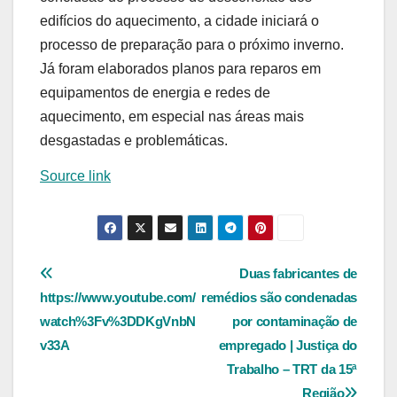
edifícios do aquecimento, a cidade iniciará o
processo de preparação para o próximo inverno.
Já foram elaborados planos para reparos em
equipamentos de energia e redes de
aquecimento, em especial nas áreas mais
desgastadas e problemáticas.
Source link
Navegação
Duas fabricantes de
https://www.youtube.com/
remédios são condenadas
de
watch%3Fv%3DDKgVnbN
por contaminação de
Post
v33A
empregado | Justiça do
Trabalho – TRT da 15ª
Região