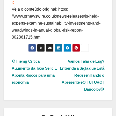
Veja o conteúdo original: https:
//www.prnewswire.co.uk/news-releases/js-held-
experts-examine-sustainability-investments-and-
weadwinds-in-anual-global-risk-report-
302361715.html
Navegação
Fiemg Critica
Vamos Falar de Esg?
Auumento da Taxa Selic E
Entrenda a Sigla que Está
de
Aponta Riscos para uma
RedesenHando o
Post
economia
Apresente eO FUTURO |
Banco bv