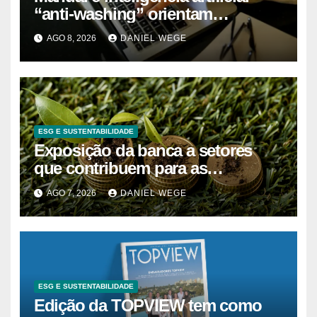
“anti-washing” orientam
empresas
AGO 8, 2026
DANIEL WEGE
ESG E SUSTENTABILIDADE
Exposição da banca a setores
que contribuem para as
alterações climáticas mantém-se
AGO 7, 2026
DANIEL WEGE
nos 62%
ESG E SUSTENTABILIDADE
Edição da TOPVIEW tem como