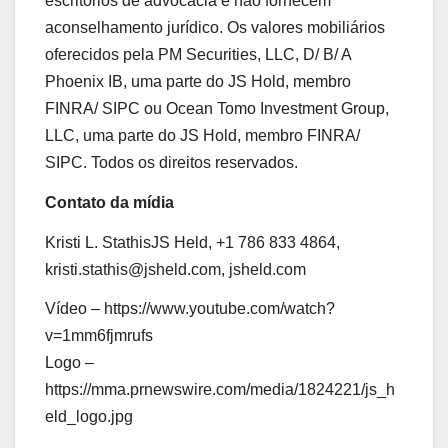
escritórios de advocacia e não fornecem
aconselhamento jurídico. Os valores mobiliários
oferecidos pela PM Securities, LLC, D/ B/ A
Phoenix IB, uma parte do JS Hold, membro
FINRA/ SIPC ou Ocean Tomo Investment Group,
LLC, uma parte do JS Hold, membro FINRA/
SIPC. Todos os direitos reservados.
Contato da mídia
Kristi L. Stathis
JS Held, +1 786 833 4864,
kristi.stathis@jsheld.com, jsheld.com
Vídeo – https://www.youtube.com/watch?
v=1mm6fjmrufs
Logo –
https://mma.prnewswire.com/media/1824221/js_h
eld_logo.jpg