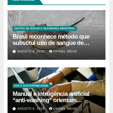
GESTÃO DE RISCOS E SEGURANÇA INDUSTRIAL
Brasil reconhece método que
substitui uso de sangue de
caranguejo-ferradura em testes
AGOSTO 8, 2026
DANIEL WEGE
farmacêuticos
ESG E SUSTENTABILIDADE
Manual e inteligência artificial
“anti-washing” orientam
empresas
AGOSTO 8, 2026
DANIEL WEGE