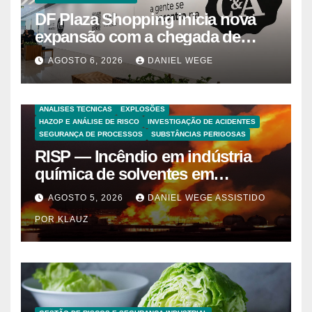
DF Plaza Shopping inicia nova
expansão com a chegada de
grandes marcas e inauguração
AGOSTO 6, 2026
DANIEL WEGE
de espaço infantil – Dicas da
Capital
ANALISES TECNICAS
EXPLOSÕES
HAZOP E ANÁLISE DE RISCO
INVESTIGAÇÃO DE ACIDENTES
SEGURANÇA DE PROCESSOS
SUBSTÂNCIAS PERIGOSAS
RISP — Incêndio em indústria
química de solventes em
Itaquaquecetuba/SP
AGOSTO 5, 2026
DANIEL WEGE ASSISTIDO
(UNIQUIMA/Quema)
POR KLAUZ