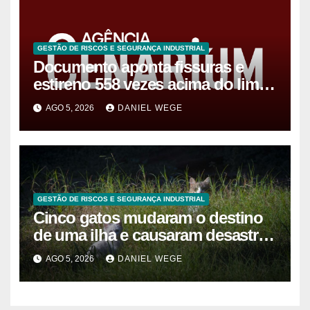
GESTÃO DE RISCOS E SEGURANÇA INDUSTRIAL
Documento aponta fissuras e
estireno 558 vezes acima do limite
após vazamento em Manaus
AGO 5, 2026
DANIEL WEGE
GESTÃO DE RISCOS E SEGURANÇA INDUSTRIAL
Cinco gatos mudaram o destino
de uma ilha e causaram desastre
ambiental de R$ 127 milhões
AGO 5, 2026
DANIEL WEGE