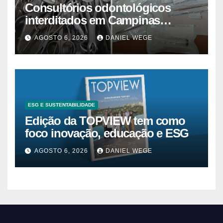
Consultórios odontológicos
interditados em Campinas
superam 2025
AGOSTO 6, 2026
DANIEL WEGE
ESG E SUSTENTABILIDADE
Edição da TOPVIEW tem como
foco inovação, educação e ESG
AGOSTO 6, 2026
DANIEL WEGE