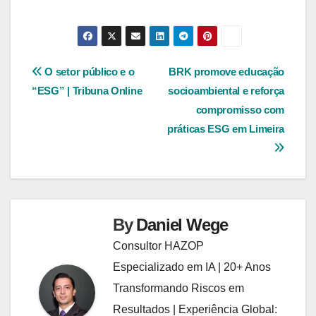
Navegação
O setor público e o
BRK promove educação
“ESG” | Tribuna Online
socioambiental e reforça
de
compromisso com
Post
práticas ESG em Limeira
By
Daniel Wege
Consultor HAZOP
Especializado em IA | 20+ Anos
Transformando Riscos em
Resultados | Experiência Global: