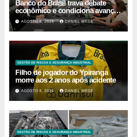
Banco do Brasil trava debate
econômico e condiciona avanços
à decisão da Fenaban | Contec
AGOSTO 6, 2026
DANIEL WEGE
Brasil
GESTÃO DE RISCOS E SEGURANÇA INDUSTRIAL
Filho de jogador do Ypiranga
morre aos 2 anos após acidente
AGOSTO 6, 2026
DANIEL WEGE
GESTÃO DE RISCOS E SEGURANÇA INDUSTRIAL