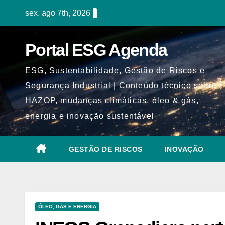
Skip
sex. ago 7th, 2026
to
content
Portal ESG Agenda
ESG, Sustentabilidade, Gestão de Riscos e
Segurança Industrial | Conteúdo técnico sobre
HAZOP, mudanças climáticas, óleo & gás,
energia e inovação sustentável
GESTÃO DE RISCOS
INOVAÇÃO
ÓLEO, GÁS E ENERGIA