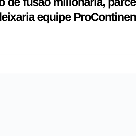
 de fusão milionária, parce
eixaria equipe ProContinen