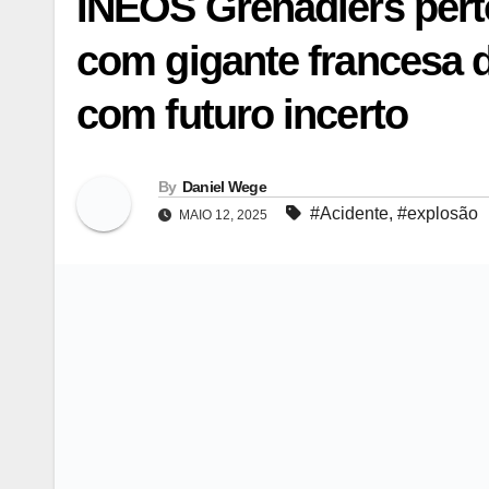
INEOS Grenadiers perto
com gigante francesa d
com futuro incerto
By
Daniel Wege
#Acidente
,
#explosão
MAIO 12, 2025