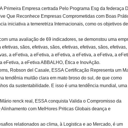
A Primeira Empresa certrada Pelo Programa Esg da federaça 
ciative Que Reconhece Empresas Comprometidas com Boas Práti
a iniciativa a temeretriza Internacionais, como os objetivos de
, com uma avaliação de 69 indicadores, se demonstou uma emp
tivas, sãos, efetivas, sãos, efetivas, efetivas, sãos, efetivas,
tivas, a eFetiva, a eFetiva, a eFetiva, a eFetiva, a eFetiva, a eFet
a, a eFetiva, a eFetiva ABBALHO, Ética e InovAção.
Fiems, Robson del Casale, ESSA Certificação Representa um M
uma tendênia muitão clara em mato broso do sul, de que como
hos da sustentabilidade. E isso é uma tendência mundial, uma
 Mário renck real, ESSA conquista Valida o Compromisso da
Alinhamento com MelHores Priticas Globais deança e
esafios relationados ao clima, à Logistica e ao Mercado, é um