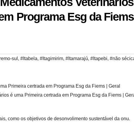
e Medicamentos Veterinários
 em Programa Esg da Fiems
remo-sul
,
#Itabela
,
#Itagimirim
,
#Itamarajú
,
#Itapebi
,
#não sécic
ários é uma Primeira certrada em Programa Esg da Fiems | Ger
nais, como os objetivos de desonvolimento sustentável da onu.