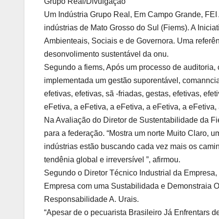
Grupo Real/Divulgação
Um Indústria Grupo Real, Em Campo Grande, FEI 
indústrias de Mato Grosso do Sul (Fiems). A Ini
Ambienteais, Sociais e de Governora. Uma referênci
desonvolimento sustentável da onu.
Segundo a fiems, Após um processo de auditoria
implementada um gestão suporentável, comanncia efe
efetivas, efetivas, sã -friadas, gestas, efetivas, efe
eFetiva, a eFetiva, a eFetiva, a eFetiva, a eFetiv
Na Avaliação do Diretor de Sustentabilidade da 
para a federação. “Mostra um norte Muito Claro, 
indústrias estão buscando cada vez mais os camin
tendênia global e irreversível ”, afirmou.
Segundo o Diretor Técnico Industrial da Empresa,
Empresa com uma Sustabilidada e Demonstraia O 
Responsabilidade A. Urais.
“Apesar de o pecuarista Brasileiro Já Enfrentars d