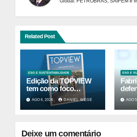
Global: PETROBRAS, SAIPEM e
Related Post
ESG E SUSTENTABILIDADE
ESG E S
Edição da TOPVIEW
Fabrí
tem como foco
defe
inovação, educação e
da a
AGO 6, 2026
DANIEL WEGE
AGO 5
ESG
Deixe um comentário