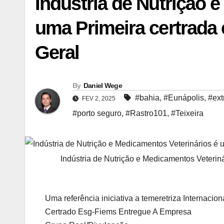
Indústria de Nutrição 
uma Primeira certrada
Geral
By
Daniel Wege
#bahia
,
#Eunápolis
,
#ext
FEV 2, 2025
#porto seguro
,
#Rastro101
,
#Teixeira
Indústria de Nutrição e Medicamentos Veterin
Uma referência iniciativa a temeretriza Internacio
Certrado Esg-Fiems Entregue A Empresa