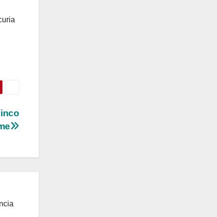
curia
cinco
me
ncia