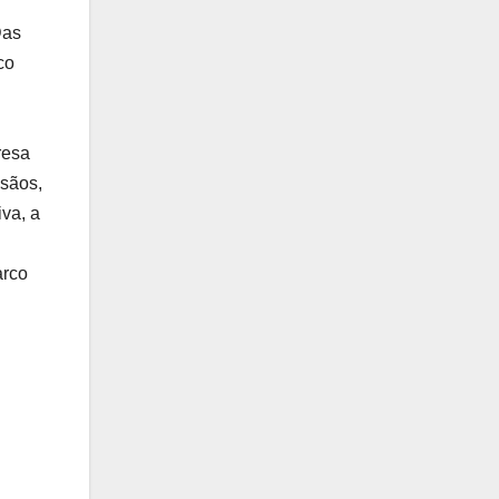
Das
co
resa
 sãos,
iva, a
arco