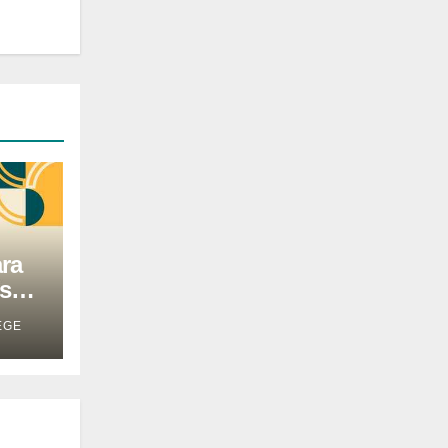
ra
nsão
EGE
os