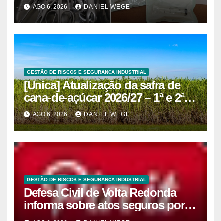
superam 2025
AGO 6, 2026
DANIEL WEGE
GESTÃO DE RISCOS E SEGURANÇA INDUSTRIAL
[Unica] Atualização da safra de
cana-de-açúcar 2026/27 – 1ª e 2ª
quinzenas de junho
AGO 6, 2026
DANIEL WEGE
GESTÃO DE RISCOS E SEGURANÇA INDUSTRIAL
Defesa Civil de Volta Redonda
informa sobre atos seguros por
conta de efeitos meteorológicos