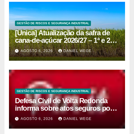
GESTÃO DE RISCOS E SEGURANÇA INDUSTRIAL
[Unica] Atualização da safra de
cana-de-açúcar 2026/27 – 1ª e 2ª
quinzenas de junho
AGOSTO 6, 2026
DANIEL WEGE
GESTÃO DE RISCOS E SEGURANÇA INDUSTRIAL
Defesa Civil de Volta Redonda
informa sobre atos seguros por
conta de efeitos meteorológicos
AGOSTO 6, 2026
DANIEL WEGE
previstos até domingo (9)