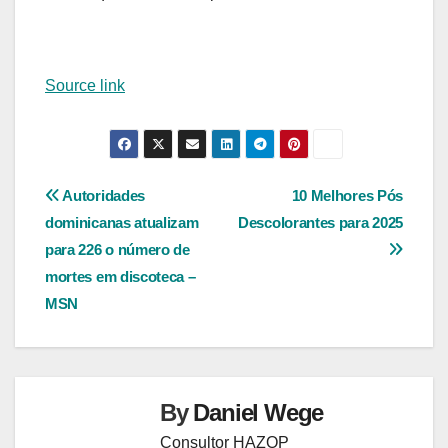
Source link
Navegação
Autoridades
10 Melhores Pós
dominicanas atualizam
Descolorantes para 2025
de
para 226 o número de
Post
mortes em discoteca –
MSN
By
Daniel Wege
Consultor HAZOP